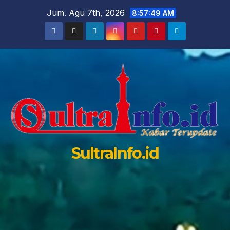
Skip
Jum. Agu 7th, 2026
8:57:50 AM
to
content
SultraInfo.id