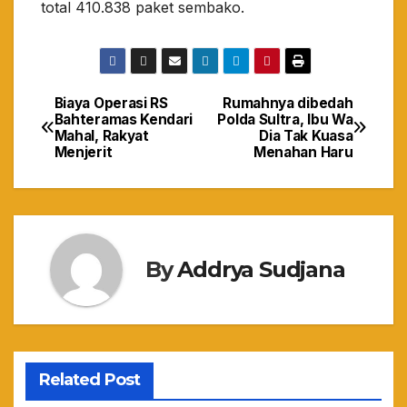
total 410.838 paket sembako.
Biaya Operasi RS
Rumahnya dibedah
Navigasi
Bahteramas Kendari
Polda Sultra, Ibu Wa
Mahal, Rakyat
Dia Tak Kuasa
pos
Menjerit
Menahan Haru
By
Addrya Sudjana
Related Post