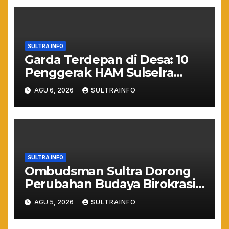
SULTRA INFO
Garda Terdepan di Desa: 10
Penggerak HAM Sulselra
Resmi Bertugas Mengawal
AGU 6, 2026
SULTRAINFO
Asta Cita Prabowo
SULTRA INFO
Ombudsman Sultra Dorong
Perubahan Budaya Birokrasi
Lewat Penilaian
AGU 5, 2026
SULTRAINFO
Maladministrasi 2026