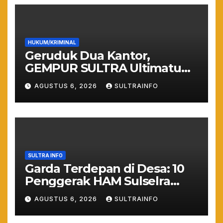
HUKUM/KRIMINAL
Geruduk Dua Kantor,
GEMPUR SULTRA Ultimatum
Keras: Lahan Puuwatu Siap
AGUSTUS 6, 2026
SULTRAINFO
Diduduki Jika Tak Ada
Kepastian Hukum
SULTRA INFO
Garda Terdepan di Desa: 10
Penggerak HAM Sulselra
Resmi Bertugas Mengawal
AGUSTUS 6, 2026
SULTRAINFO
Asta Cita Prabowo