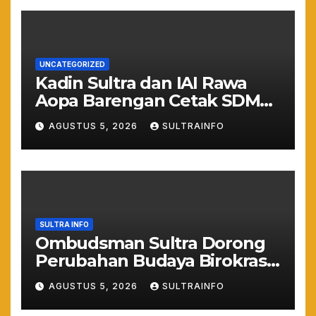
UNCATEGORIZED
Kadin Sultra dan IAI Rawa
Aopa Barengan Cetak SDM
Siap Kerja dan Wirausaha
AGUSTUS 5, 2026
SULTRAINFO
Muda
SULTRA INFO
Ombudsman Sultra Dorong
Perubahan Budaya Birokrasi
Lewat Penilaian
AGUSTUS 5, 2026
SULTRAINFO
Maladministrasi 2026