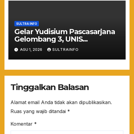
SULTRA INFO
Gelar Yudisium Pascasarjana
Gelombang 3, UNIS
Tangerang Cetak 243
AGU 1, 2026
SULTRAINFO
Magister Berdaya Saing
Global dari Pelosok Negeri
hingga Mancanegara
Tinggalkan Balasan
Alamat email Anda tidak akan dipublikasikan.
Ruas yang wajib ditandai
*
Komentar
*