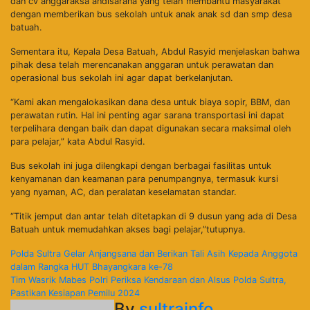
dan cv anggaraksa andisarana yang telah membantu masyarakat
dengan memberikan bus sekolah untuk anak anak sd dan smp desa
batuah.
Sementara itu, Kepala Desa Batuah, Abdul Rasyid menjelaskan bahwa
pihak desa telah merencanakan anggaran untuk perawatan dan
operasional bus sekolah ini agar dapat berkelanjutan.
“Kami akan mengalokasikan dana desa untuk biaya sopir, BBM, dan
perawatan rutin. Hal ini penting agar sarana transportasi ini dapat
terpelihara dengan baik dan dapat digunakan secara maksimal oleh
para pelajar,” kata Abdul Rasyid.
Bus sekolah ini juga dilengkapi dengan berbagai fasilitas untuk
kenyamanan dan keamanan para penumpangnya, termasuk kursi
yang nyaman, AC, dan peralatan keselamatan standar.
“Titik jemput dan antar telah ditetapkan di 9 dusun yang ada di Desa
Batuah untuk memudahkan akses bagi pelajar,”tutupnya.
Navigasi
Polda Sultra Gelar Anjangsana dan Berikan Tali Asih Kepada Anggota
dalam Rangka HUT Bhayangkara ke-78
pos
Tim Wasrik Mabes Polri Periksa Kendaraan dan Alsus Polda Sultra,
Pastikan Kesiapan Pemilu 2024
By
sultrainfo