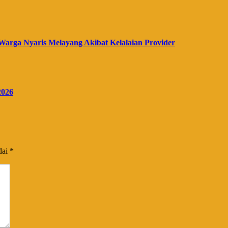
Warga Nyaris Melayang Akibat Kelalaian Provider
2026
dai
*