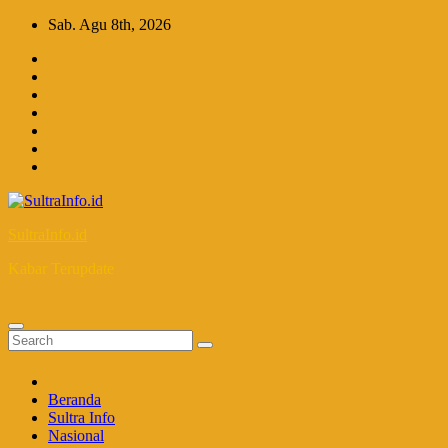
Skip
Sab. Agu 8th, 2026
to
content
SultraInfo.id
Kabar Terupdate
Beranda
Sultra Info
Nasional