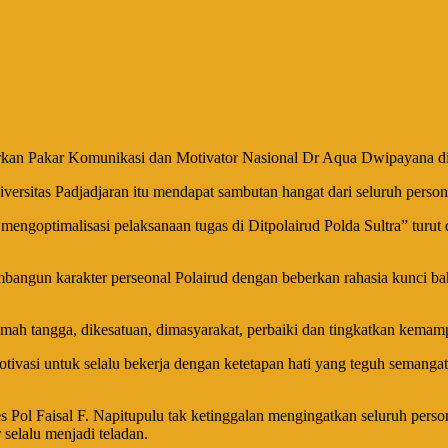
dirkan Pakar Komunikasi dan Motivator Nasional Dr Aqua Dwipayana di 
rsitas Padjadjaran itu mendapat sambutan hangat dari seluruh persone
optimalisasi pelaksanaan tugas di Ditpolairud Polda Sultra” turut di
angun karakter perseonal Polairud dengan beberkan rahasia kunci b
mah tangga, dikesatuan, dimasyarakat, perbaiki dan tingkatkan kema
asi untuk selalu bekerja dengan ketetapan hati yang teguh semangat me
 Pol Faisal F. Napitupulu tak ketinggalan mengingatkan seluruh pers
 selalu menjadi teladan.