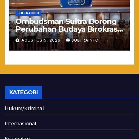
SULTRA INFO
Ombudsman Sultra Dorong
Perubahan Budaya Birokrasi
Lewat Penilaian
AGUSTUS 5, 2026
SULTRAINFO
Maladministrasi 2026
KATEGORI
Hukum/Kriminal
Internasional
Kesehatan