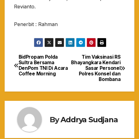
Revianto.
Penerbit : Rahman
BidPropam Polda
Tim Vaksinasi RS
Navigasi
Sultra Bersama
Bhayangkara Kendari
DenPom TNI Di Acara
Sasar Personel
pos
Coffee Morning
Polres Konsel dan
Bombana
By
Addrya Sudjana