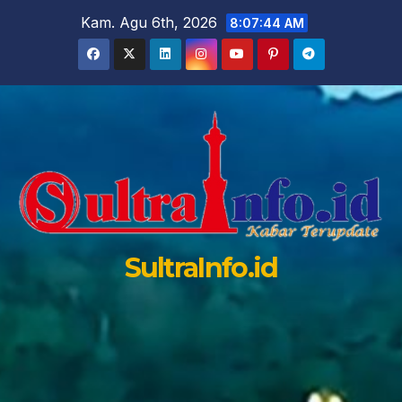
Skip
Kam. Agu 6th, 2026
8:07:45 AM
to
content
SultraInfo.id