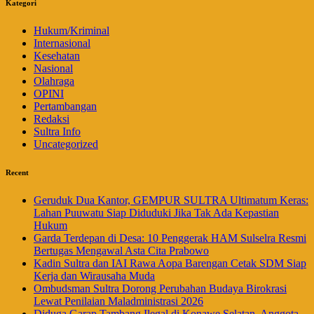
Kategori
Hukum/Kriminal
Internasional
Kesehatan
Nasional
Olahraga
OPINI
Pertambangan
Redaksi
Sultra Info
Uncategorized
Recent
Geruduk Dua Kantor, GEMPUR SULTRA Ultimatum Keras:
Lahan Puuwatu Siap Diduduki Jika Tak Ada Kepastian
Hukum
Garda Terdepan di Desa: 10 Penggerak HAM Sulselra Resmi
Bertugas Mengawal Asta Cita Prabowo
Kadin Sultra dan IAI Rawa Aopa Barengan Cetak SDM Siap
Kerja dan Wirausaha Muda
Ombudsman Sultra Dorong Perubahan Budaya Birokrasi
Lewat Penilaian Maladministrasi 2026
Diduga Garap Tambang Ilegal di Konawe Selatan, Anggota