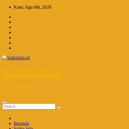
Skip
Kam. Agu 6th, 2026
to
content
SultraInfo.id
Kabar Terupdate
Beranda
Sultra Info