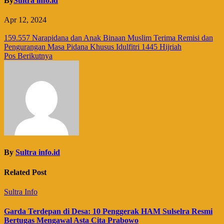
By
Sultra info.id
Apr 12, 2024
Navigasi
159.557 Narapidana dan Anak Binaan Muslim Terima Remisi dan
Pengurangan Masa Pidana Khusus Idulfitri 1445 Hijriah
pos
Pos Berikutnya
By
Sultra info.id
Related Post
Sultra Info
Garda Terdepan di Desa: 10 Penggerak HAM Sulselra Resmi
Bertugas Mengawal Asta Cita Prabowo