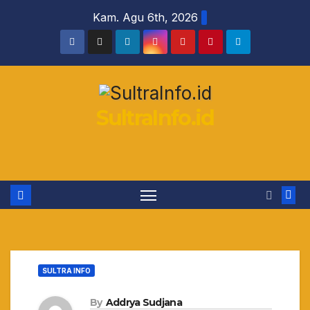
Skip
Kam. Agu 6th, 2026
to
content
SultraInfo.id
SULTRA INFO
By
Addrya Sudjana