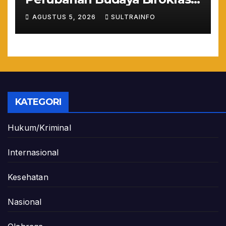
Lewat Penilaian
AGUSTUS 5, 2026
SULTRAINFO
Maladministrasi 2026
KATEGORI
Hukum/Kriminal
Internasional
Kesehatan
Nasional