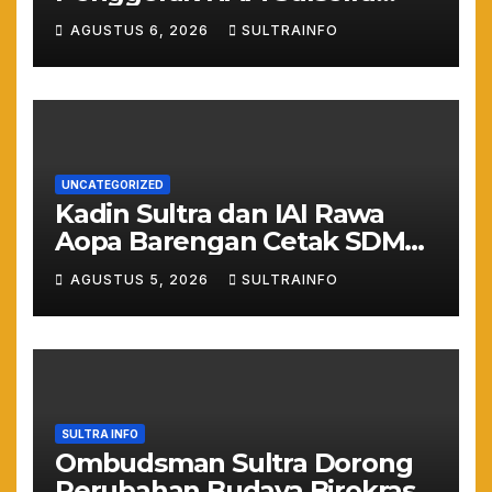
Resmi Bertugas Mengawal
AGUSTUS 6, 2026
SULTRAINFO
Asta Cita Prabowo
UNCATEGORIZED
Kadin Sultra dan IAI Rawa
Aopa Barengan Cetak SDM
Siap Kerja dan Wirausaha
AGUSTUS 5, 2026
SULTRAINFO
Muda
SULTRA INFO
Ombudsman Sultra Dorong
Perubahan Budaya Birokrasi