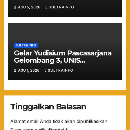
Lewat Penilaian
AGU 5, 2026
SULTRAINFO
Maladministrasi 2026
SULTRA INFO
Gelar Yudisium Pascasarjana
Gelombang 3, UNIS
Tangerang Cetak 243
AGU 1, 2026
SULTRAINFO
Magister Berdaya Saing
Global dari Pelosok Negeri
hingga Mancanegara
Tinggalkan Balasan
Alamat email Anda tidak akan dipublikasikan.