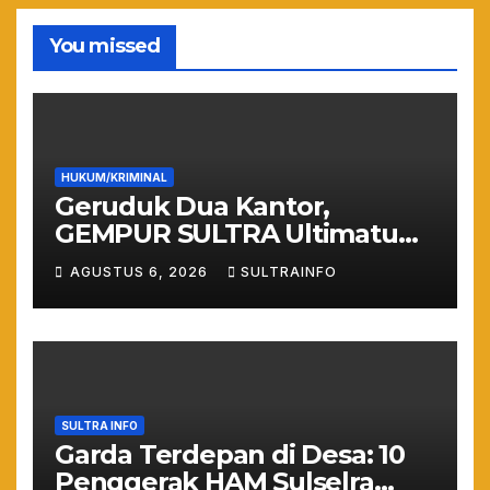
You missed
HUKUM/KRIMINAL
Geruduk Dua Kantor,
GEMPUR SULTRA Ultimatum
Keras: Lahan Puuwatu Siap
AGUSTUS 6, 2026
SULTRAINFO
Diduduki Jika Tak Ada
Kepastian Hukum
SULTRA INFO
Garda Terdepan di Desa: 10
Penggerak HAM Sulselra