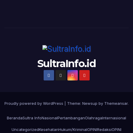
SultraInfo.id
Proudly powered by WordPress
|
Theme:
Newsup
by
Themeansar
.
Beranda
Sultra Info
Nasional
Pertambangan
Olahraga
Internasional
Uncategorized
Kesehatan
Hukum/Kriminal
OPINI
Redaksi
OPINI