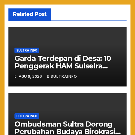
Related Post
SULTRA INFO
Garda Terdepan di Desa: 10
Penggerak HAM Sulselra
Resmi Bertugas Mengawal
AGU 6, 2026
SULTRAINFO
Asta Cita Prabowo
SULTRA INFO
Ombudsman Sultra Dorong
Perubahan Budaya Birokrasi