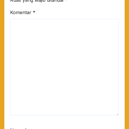
Ruas yang wajib ditandai
*
Komentar
*