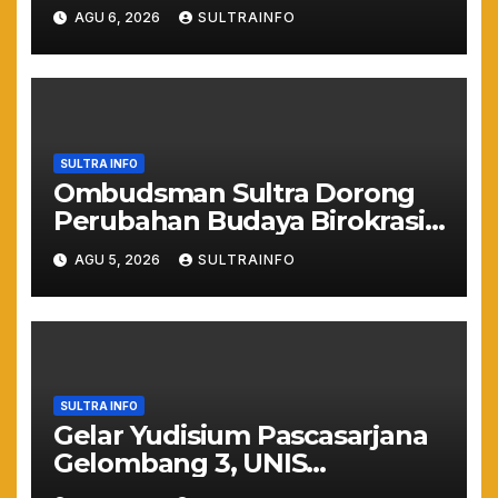
Resmi Bertugas Mengawal
AGU 6, 2026
SULTRAINFO
Asta Cita Prabowo
SULTRA INFO
Ombudsman Sultra Dorong
Perubahan Budaya Birokrasi
Lewat Penilaian
AGU 5, 2026
SULTRAINFO
Maladministrasi 2026
SULTRA INFO
Gelar Yudisium Pascasarjana
Gelombang 3, UNIS
Tangerang Cetak 243