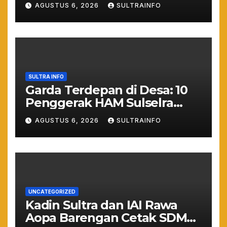
Keras: Lahan Puuwatu Siap
AGUSTUS 6, 2026
SULTRAINFO
Diduduki Jika Tak Ada
Kepastian Hukum
SULTRA INFO
Garda Terdepan di Desa: 10
Penggerak HAM Sulselra
Resmi Bertugas Mengawal
AGUSTUS 6, 2026
SULTRAINFO
Asta Cita Prabowo
UNCATEGORIZED
Kadin Sultra dan IAI Rawa
Aopa Barengan Cetak SDM