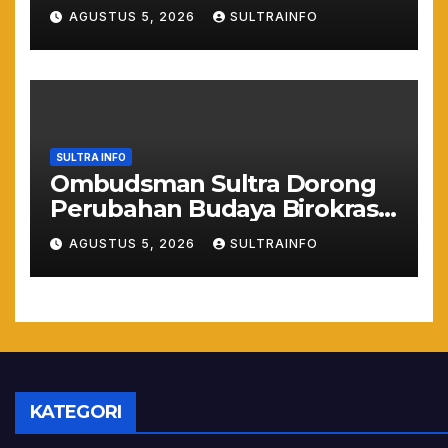
Siap Kerja dan Wirausaha
AGUSTUS 5, 2026
SULTRAINFO
Muda
SULTRA INFO
Ombudsman Sultra Dorong
Perubahan Budaya Birokrasi
Lewat Penilaian
AGUSTUS 5, 2026
SULTRAINFO
Maladministrasi 2026
KATEGORI