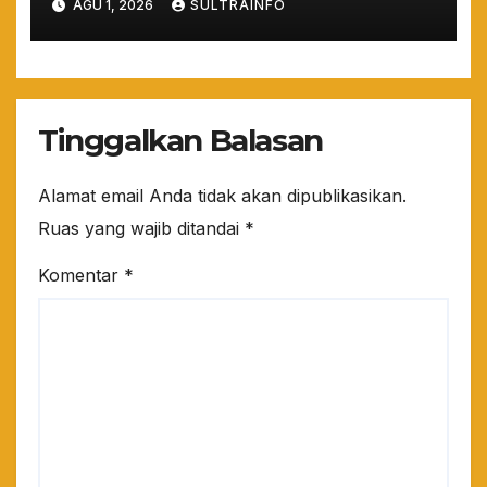
AGU 1, 2026
SULTRAINFO
Magister Berdaya Saing
Global dari Pelosok Negeri
hingga Mancanegara
Tinggalkan Balasan
Alamat email Anda tidak akan dipublikasikan.
Ruas yang wajib ditandai
*
Komentar
*