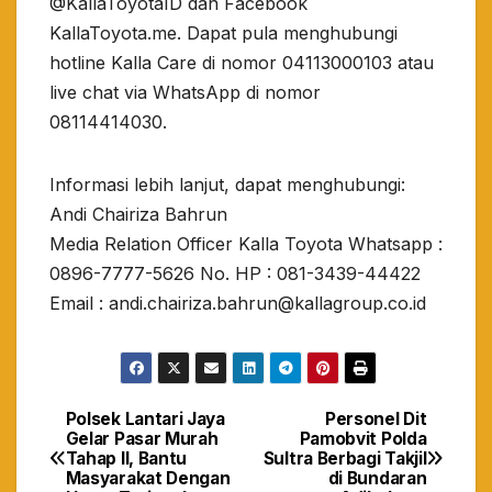
@KallaToyotaID dan Facebook
KallaToyota.me. Dapat pula menghubungi
hotline Kalla Care di nomor 04113000103 atau
live chat via WhatsApp di nomor
08114414030.
Informasi lebih lanjut, dapat menghubungi:
Andi Chairiza Bahrun
Media Relation Officer Kalla Toyota Whatsapp :
0896-7777-5626 No. HP : 081-3439-44422
Email : andi.chairiza.bahrun@kallagroup.co.id
Polsek Lantari Jaya
Personel Dit
Navigasi
Gelar Pasar Murah
Pamobvit Polda
Tahap II, Bantu
Sultra Berbagi Takjil
pos
Masyarakat Dengan
di Bundaran