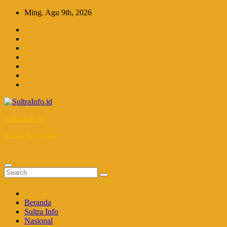
Skip
Ming. Agu 9th, 2026
to
content
SultraInfo.id
Kabar Terupdate
Beranda
Sultra Info
Nasional