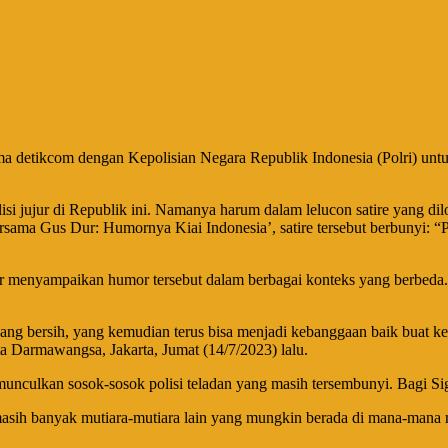
a detikcom dengan Kepolisian Negara Republik Indonesia (Polri) untuk
si jujur di Republik ini. Namanya harum dalam lelucon satire yang d
ama Gus Dur: Humornya Kiai Indonesia’, satire tersebut berbunyi: “P
enyampaikan humor tersebut dalam berbagai konteks yang berbeda. Nam
yang bersih, yang kemudian terus bisa menjadi kebanggaan baik buat kelu
 Darmawangsa, Jakarta, Jumat (14/7/2023) lalu.
culkan sosok-sosok polisi teladan yang masih tersembunyi. Bagi Sigit,
masih banyak mutiara-mutiara lain yang mungkin berada di mana-mana 