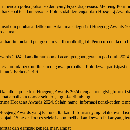
i mencari polisi-polisi teladan yang layak diapresiasi. Memang Polri 
ar baik soal teladan personel Polri sudah terdengar dari Hoegeng Awa
ulkan pembaca detikcom. Ada lima kategori di Hoegeng Awards 2024, yai
Pedalaman.
ari ini melalui pengusulan via formulir digital. Pembaca detikcom bis
 Awards 2024 akan diumumkan di acara penganugerahan pada Juli 2024.
sia untuk berkontribusi mengawal perbaikan Polri lewat partisipasi d
 untuk berbenah diri.
di kandidat penerima Hoegeng Awards 2024 dengan mengisi gform di sini
lamat email dan nomor seluler yang bisa dihubungi.
enerima Hoegeng Awards 2024. Selain nama, informasi pangkat dan temp
Hoegeng Awards yang kamu daftarkan. Informasi yang telah divalidasi ak
njadi 15 besar. Proses seleksi akan melibatkan Dewan Pakar yang terdiri
ntegritas dan dampak kepada masyarakat.