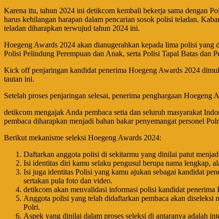
Karena itu, tahun 2024 ini detikcom kembali bekerja sama dengan Polr
harus kehilangan harapan dalam pencarian sosok polisi teladan. Kab
teladan diharapkan terwujud tahun 2024 ini.
Hoegeng Awards 2024 akan dianugerahkan kepada lima polisi yang dius
Polisi Pelindung Perempuan dan Anak, serta Polisi Tapal Batas dan 
Kick off penjaringan kandidat penerima Hoegeng Awards 2024 dimulai h
tautan ini.
Setelah proses penjaringan selesai, penerima penghargaan Hoegeng
detikcom mengajak Anda pembaca setia dan seluruh masyarakat Indone
pembaca diharapkan menjadi bahan bakar penyemangat personel Polri
Berikut mekanisme seleksi Hoegeng Awards 2024:
Daftarkan anggota polisi di sekitarmu yang dinilai patut menja
Isi identitas diri kamu selaku pengusul berupa nama lengkap, a
Isi juga identitas Polisi yang kamu ajukan sebagai kandidat p
sertakan pula foto dan video.
detikcom akan menvalidasi informasi polisi kandidat penerima 
Anggota polisi yang telah didaftarkan pembaca akan diseleksi me
Polri.
Aspek yang dinilai dalam proses seleksi di antaranya adalah i