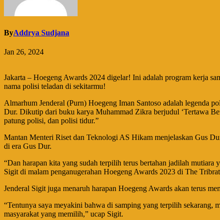
By
Addrya Sudjana
Jan 26, 2024
Jakarta – Hoegeng Awards 2024 digelar! Ini adalah program kerja sam
nama polisi teladan di sekitarmu!
Almarhum Jenderal (Purn) Hoegeng Iman Santoso adalah legenda poli
Dur. Dikutip dari buku karya Muhammad Zikra berjudul ‘Tertawa Bers
patung polisi, dan polisi tidur.”
Mantan Menteri Riset dan Teknologi AS Hikam menjelaskan Gus Dur m
di era Gus Dur.
“Dan harapan kita yang sudah terpilih terus bertahan jadilah mutiara 
Sigit di malam penganugerahan Hoegeng Awards 2023 di The Tribrata
Jenderal Sigit juga menaruh harapan Hoegeng Awards akan terus memun
“Tentunya saya meyakini bahwa di samping yang terpilih sekarang, 
masyarakat yang memilih,” ucap Sigit.