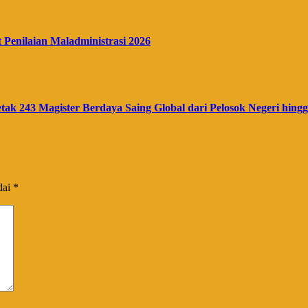
enilaian Maladministrasi 2026
ak 243 Magister Berdaya Saing Global dari Pelosok Negeri hin
dai
*