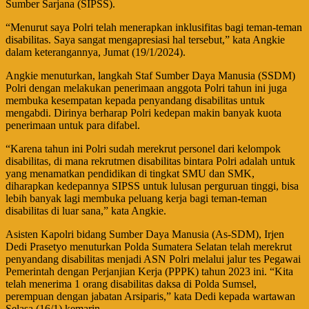
Sumber Sarjana (SIPSS).
“Menurut saya Polri telah menerapkan inklusifitas bagi teman-teman
disabilitas. Saya sangat mengapresiasi hal tersebut,” kata Angkie
dalam keterangannya, Jumat (19/1/2024).
Angkie menuturkan, langkah Staf Sumber Daya Manusia (SSDM)
Polri dengan melakukan penerimaan anggota Polri tahun ini juga
membuka kesempatan kepada penyandang disabilitas untuk
mengabdi. Dirinya berharap Polri kedepan makin banyak kuota
penerimaan untuk para difabel.
“Karena tahun ini Polri sudah merekrut personel dari kelompok
disabilitas, di mana rekrutmen disabilitas bintara Polri adalah untuk
yang menamatkan pendidikan di tingkat SMU dan SMK,
diharapkan kedepannya SIPSS untuk lulusan perguruan tinggi, bisa
lebih banyak lagi membuka peluang kerja bagi teman-teman
disabilitas di luar sana,” kata Angkie.
Asisten Kapolri bidang Sumber Daya Manusia (As-SDM), Irjen
Dedi Prasetyo menuturkan Polda Sumatera Selatan telah merekrut
penyandang disabilitas menjadi ASN Polri melalui jalur tes Pegawai
Pemerintah dengan Perjanjian Kerja (PPPK) tahun 2023 ini. “Kita
telah menerima 1 orang disabilitas daksa di Polda Sumsel,
perempuan dengan jabatan Arsiparis,” kata Dedi kepada wartawan
Selasa (16/1) kemarin.