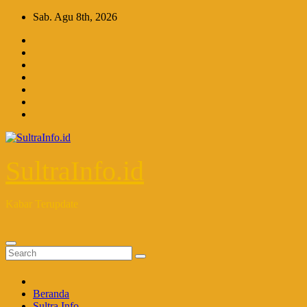
Skip
Sab. Agu 8th, 2026
to
content
SultraInfo.id
Kabar Terupdate
Beranda
Sultra Info