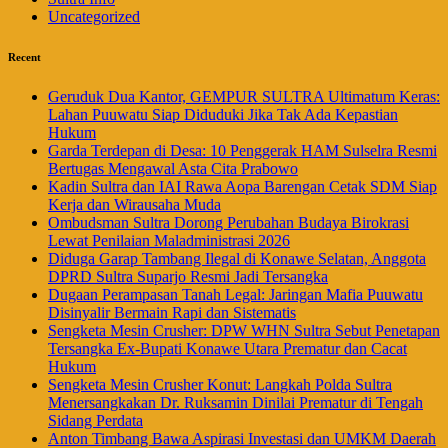
Uncategorized
Recent
Geruduk Dua Kantor, GEMPUR SULTRA Ultimatum Keras:
Lahan Puuwatu Siap Diduduki Jika Tak Ada Kepastian
Hukum
Garda Terdepan di Desa: 10 Penggerak HAM Sulselra Resmi
Bertugas Mengawal Asta Cita Prabowo
Kadin Sultra dan IAI Rawa Aopa Barengan Cetak SDM Siap
Kerja dan Wirausaha Muda
Ombudsman Sultra Dorong Perubahan Budaya Birokrasi
Lewat Penilaian Maladministrasi 2026
Diduga Garap Tambang Ilegal di Konawe Selatan, Anggota
DPRD Sultra Suparjo Resmi Jadi Tersangka
Dugaan Perampasan Tanah Legal: Jaringan Mafia Puuwatu
Disinyalir Bermain Rapi dan Sistematis
Sengketa Mesin Crusher: DPW WHN Sultra Sebut Penetapan
Tersangka Ex-Bupati Konawe Utara Prematur dan Cacat
Hukum
Sengketa Mesin Crusher Konut: Langkah Polda Sultra
Menersangkakan Dr. Ruksamin Dinilai Prematur di Tengah
Sidang Perdata
Anton Timbang Bawa Aspirasi Investasi dan UMKM Daerah