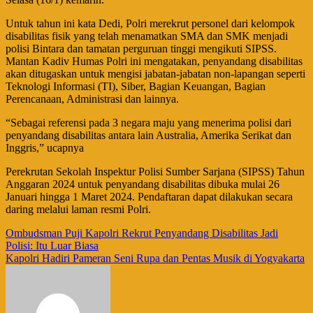
Untuk tahun ini kata Dedi, Polri merekrut personel dari kelompok
disabilitas fisik yang telah menamatkan SMA dan SMK menjadi
polisi Bintara dan tamatan perguruan tinggi mengikuti SIPSS.
Mantan Kadiv Humas Polri ini mengatakan, penyandang disabilitas
akan ditugaskan untuk mengisi jabatan-jabatan non-lapangan seperti
Teknologi Informasi (TI), Siber, Bagian Keuangan, Bagian
Perencanaan, Administrasi dan lainnya.
“Sebagai referensi pada 3 negara maju yang menerima polisi dari
penyandang disabilitas antara lain Australia, Amerika Serikat dan
Inggris,” ucapnya
Perekrutan Sekolah Inspektur Polisi Sumber Sarjana (SIPSS) Tahun
Anggaran 2024 untuk penyandang disabilitas dibuka mulai 26
Januari hingga 1 Maret 2024. Pendaftaran dapat dilakukan secara
daring melalui laman resmi Polri.
Navigasi
Ombudsman Puji Kapolri Rekrut Penyandang Disabilitas Jadi
Polisi: Itu Luar Biasa
pos
Kapolri Hadiri Pameran Seni Rupa dan Pentas Musik di Yogyakarta