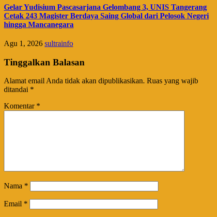
Gelar Yudisium Pascasarjana Gelombang 3, UNIS Tangerang
Cetak 243 Magister Berdaya Saing Global dari Pelosok Negeri
hingga Mancanegara
Agu 1, 2026
sultrainfo
Tinggalkan Balasan
Alamat email Anda tidak akan dipublikasikan.
Ruas yang wajib
ditandai
*
Komentar
*
Nama
*
Email
*