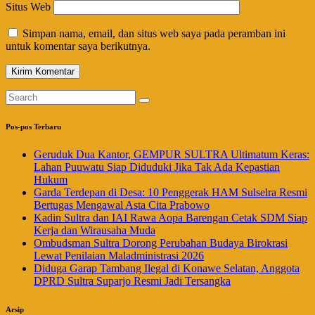
Situs Web
Simpan nama, email, dan situs web saya pada peramban ini
untuk komentar saya berikutnya.
Pos-pos Terbaru
Geruduk Dua Kantor, GEMPUR SULTRA Ultimatum Keras:
Lahan Puuwatu Siap Diduduki Jika Tak Ada Kepastian
Hukum
Garda Terdepan di Desa: 10 Penggerak HAM Sulselra Resmi
Bertugas Mengawal Asta Cita Prabowo
Kadin Sultra dan IAI Rawa Aopa Barengan Cetak SDM Siap
Kerja dan Wirausaha Muda
Ombudsman Sultra Dorong Perubahan Budaya Birokrasi
Lewat Penilaian Maladministrasi 2026
Diduga Garap Tambang Ilegal di Konawe Selatan, Anggota
DPRD Sultra Suparjo Resmi Jadi Tersangka
Arsip