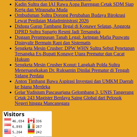
Kadin Sultra dan IAI Rawa Aopa Barengan Cetak SDM Siap
Kerja dan Wirausaha Muda
Ombudsman Sultra Dorong Perubahan Budaya Birokrasi
Lewat Penilaian Maladministrasi 2026
Diduga Garap Tambang Ilegal di Konawe Selatan, Anggota
DPRD Sultra Suparjo Resmi Jadi Tersangka
Dugaan Perampasan Tanah Legal: Jaringan Mafia Puuwatu
Disinyalir Bermain Rapi dan Sistematis
Sengketa Mesin Crusher: DPW WHN Sultra Sebut Penetapan
Tersangka Ex-Bupati Konawe Utara Prematur dan Cacat
Hukum
Sengketa Mesin Crusher Konut: Langkah Polda Sultra
Menersangkakan Dr. Ruksamin Dinilai Prematur di Tengah
Sidang Perdata
Anton Timbang Bawa Aspirasi Investasi dan UMKM Daerah
ke Istana Merdeka
Gelar Yudisium Pascasarjana Gelombang 3, UNIS Tangerang
Cetak 243 Magister Berdaya Saing Global dari Pelosok
Negeri hingga Mancanegara