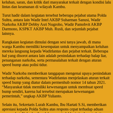
keluhan, saran, dan kritik dari masyarakat terkait dengan kondisi lalu
lintas dan keamanan di wilayah Kambu.
Turut hadir dalam kegiatan tersebut beberapa pejabat utama Polda
Sultra, antara lain Wadir Intel AKBP Suharman Sanusi, Wadir
Narkoba AKBP Debby Asri Nugroho, Wadir Pamobvit AKBP
Darmono, KSPKT AKBP Muh. Rusli, dan sejumlah pejabat
lainnya.
Rangkaian kegiatan dimulai dengan sesi tanya jawab, di mana
warga Kambu memiliki kesempatan untuk menyampaikan keluhan
mereka langsung kepada Wadirlantas dan pejabat terkait. Beberapa
hal yang disorot antara lain adalah penindakan terhadap balap liar,
penanganan narkoba, serta permasalahan terkait dengan aturan
speed bump atau polisi tidur.
Wadir Narkoba memberikan tanggapan mengenai upaya penindakan
terhadap narkoba, sementara Wadirlantas menjelaskan aturan terkait
speed bump yang diatur dalam permenhub nomor 14 tahun 2021.
“Masyarakat tidak memiliki kewenangan untuk membuat speed
bump sendiri, karena hal tersebut merupakan kewenangan
pemerintah,” ungkap AKBP Yulianto.
Selain itu, Sekretaris Lurah Kambu, Ibu Hartati S.Si, memberikan
apresiasi kepada Polda Sultra atas respons cepat terhadap aduan