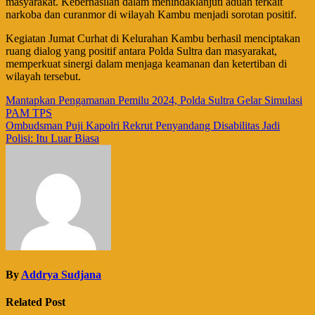
masyarakat. Keberhasilan dalam menindaklanjuti aduan terkait
narkoba dan curanmor di wilayah Kambu menjadi sorotan positif.
Kegiatan Jumat Curhat di Kelurahan Kambu berhasil menciptakan
ruang dialog yang positif antara Polda Sultra dan masyarakat,
memperkuat sinergi dalam menjaga keamanan dan ketertiban di
wilayah tersebut.
Navigasi
Mantapkan Pengamanan Pemilu 2024, Polda Sultra Gelar Simulasi
PAM TPS
pos
Ombudsman Puji Kapolri Rekrut Penyandang Disabilitas Jadi
Polisi: Itu Luar Biasa
By
Addrya Sudjana
Related Post