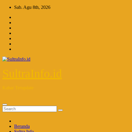
Skip
Sab. Agu 8th, 2026
to
content
SultraInfo.id
Kabar Terupdate
Beranda
Sultra Info