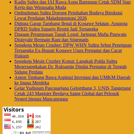
Kadin Sultra dan IAI Rawa Aopa Barengan Cetak SDM Siap
Kerja dan Wirausaha Muda
Ombudsman Sultra Dorong Perubahan Budaya Birokrasi
Lewat Penilaian Maladministrasi 2026
Diduga Garap Tambang Ilegal di Konawe Selatan, Anggota
DPRD Sultra Suparjo Resmi Jadi Tersangka
Dugaan Perampasan Tanah Legal: Jaringan Mafia Puuwatu
Disinyalir Bermain Rapi dan Sistematis
Sengketa Mesin Crusher: DPW WHN Sultra Sebut Penetapan
Tersangka Ex-Bupati Konawe Utara Prematur dan Cacat
Hukum
Sengketa Mesin Crusher Konut: Langkah Polda Sultra
Menersangkakan Dr. Ruksamin Dinilai Prematur di Tengah
Sidang Perdata
Anton Timbang Bawa Aspirasi Investasi dan UMKM Daerah
ke Istana Merdeka
Gelar Yudisium Pascasarjana Gelombang 3, UNIS Tangerang
Cetak 243 Magister Berdaya Saing Global dari Pelosok
Negeri hingga Mancanegara