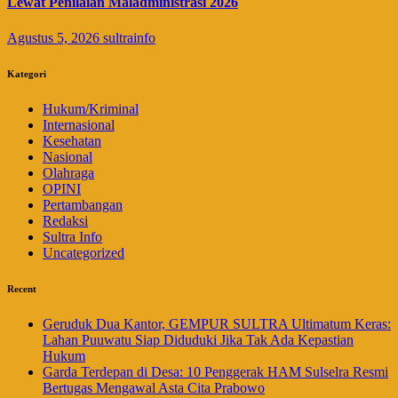
Lewat Penilaian Maladministrasi 2026
Agustus 5, 2026
sultrainfo
Kategori
Hukum/Kriminal
Internasional
Kesehatan
Nasional
Olahraga
OPINI
Pertambangan
Redaksi
Sultra Info
Uncategorized
Recent
Geruduk Dua Kantor, GEMPUR SULTRA Ultimatum Keras:
Lahan Puuwatu Siap Diduduki Jika Tak Ada Kepastian
Hukum
Garda Terdepan di Desa: 10 Penggerak HAM Sulselra Resmi
Bertugas Mengawal Asta Cita Prabowo