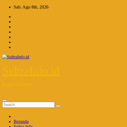
Skip
Sab. Agu 8th, 2026
to
content
SultraInfo.id
Kabar Terupdate
Beranda
Sultra Info