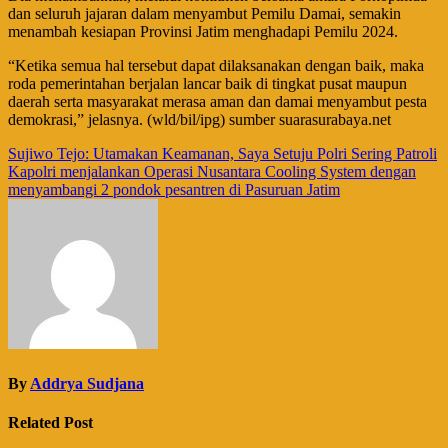
dan seluruh jajaran dalam menyambut Pemilu Damai, semakin
menambah kesiapan Provinsi Jatim menghadapi Pemilu 2024.
“Ketika semua hal tersebut dapat dilaksanakan dengan baik, maka
roda pemerintahan berjalan lancar baik di tingkat pusat maupun
daerah serta masyarakat merasa aman dan damai menyambut pesta
demokrasi,” jelasnya. (wld/bil/ipg) sumber suarasurabaya.net
Navigasi
Sujiwo Tejo: Utamakan Keamanan, Saya Setuju Polri Sering Patroli
Kapolri menjalankan Operasi Nusantara Cooling System dengan
pos
menyambangi 2 pondok pesantren di Pasuruan Jatim
By
Addrya Sudjana
Related Post