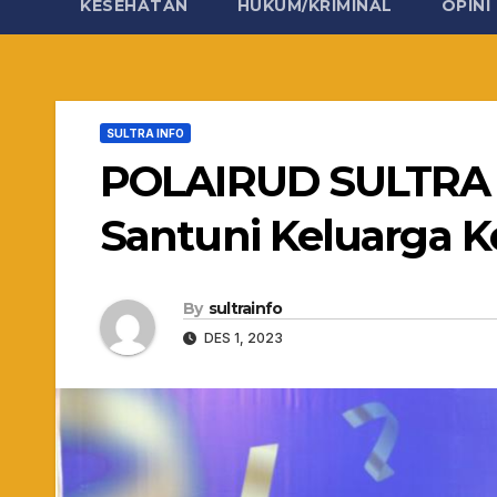
KESEHATAN
HUKUM/KRIMINAL
OPINI
SULTRA INFO
POLAIRUD SULTRA G
Santuni Keluarga 
By
sultrainfo
DES 1, 2023