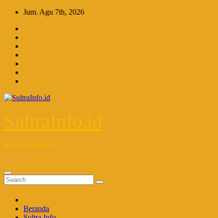
Skip
Jum. Agu 7th, 2026
to
content
SultraInfo.id
Kabar Terupdate
Beranda
Sultra Info