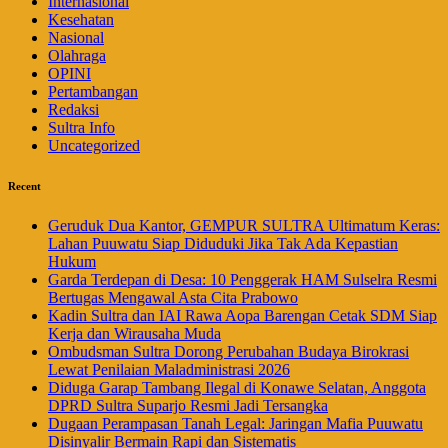
Internasional
Kesehatan
Nasional
Olahraga
OPINI
Pertambangan
Redaksi
Sultra Info
Uncategorized
Recent
Geruduk Dua Kantor, GEMPUR SULTRA Ultimatum Keras:
Lahan Puuwatu Siap Diduduki Jika Tak Ada Kepastian
Hukum
Garda Terdepan di Desa: 10 Penggerak HAM Sulselra Resmi
Bertugas Mengawal Asta Cita Prabowo
Kadin Sultra dan IAI Rawa Aopa Barengan Cetak SDM Siap
Kerja dan Wirausaha Muda
Ombudsman Sultra Dorong Perubahan Budaya Birokrasi
Lewat Penilaian Maladministrasi 2026
Diduga Garap Tambang Ilegal di Konawe Selatan, Anggota
DPRD Sultra Suparjo Resmi Jadi Tersangka
Dugaan Perampasan Tanah Legal: Jaringan Mafia Puuwatu
Disinyalir Bermain Rapi dan Sistematis