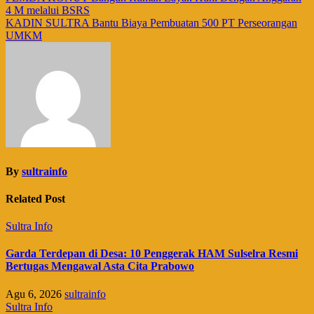
Navigasi
4 M melalui BSRS
pos
KADIN SULTRA Bantu Biaya Pembuatan 500 PT Perseorangan
UMKM
By
sultrainfo
Related Post
Sultra Info
Garda Terdepan di Desa: 10 Penggerak HAM Sulselra Resmi
Bertugas Mengawal Asta Cita Prabowo
Agu 6, 2026
sultrainfo
Sultra Info