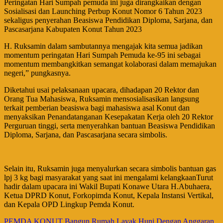
Peringatan Hari Sumpah pemuda ini juga dirangkaikan dengan
Sosialisasi dan Launching Perbup Konut Nomor 6 Tahun 2023
sekaligus penyerahan Beasiswa Pendidikan Diploma, Sarjana, dan
Pascasarjana Kabupaten Konut Tahun 2023
H. Ruksamin dalam sambutannya mengajak kita semua jadikan
momentum peringatan Hari Sumpah Pemuda ke-95 ini sebagai
momentum membangkitkan semangat kolaborasi dalam memajukan
negeri,” pungkasnya.
Diketahui usai pelaksanaan upacara, dihadapan 20 Rektor dan
Orang Tua Mahasiswa, Ruksamin mensosialisasikan langsung
terkait pemberian beasiswa bagi mahasiswa asal Konut dan
menyaksikan Penandatanganan Kesepakatan Kerja oleh 20 Rektor
Perguruan tinggi, serta menyerahkan bantuan Beasiswa Pendidikan
Diploma, Sarjana, dan Pascasarjana secara simbolis.
Selain itu, Ruksamin juga menyalurkan secara simbolis bantuan gas
lpj 3 kg bagi masyarakat yang saat ini mengalami kelangkaanTurut
hadir dalam upacara ini Wakil Bupati Konawe Utara H.Abuhaera,
Ketua DPRD Konut, Forkopimda Konut, Kepala Instansi Vertikal,
dan Kepala OPD Lingkup Pemda Konut.
PEMDA KONUT Bangun Rumah Layak Huni Dengan Anggaran