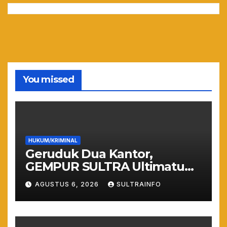
You missed
HUKUM/KRIMINAL
Geruduk Dua Kantor,
GEMPUR SULTRA Ultimatum
Keras: Lahan Puuwatu Siap
AGUSTUS 6, 2026
SULTRAINFO
Diduduki Jika Tak Ada
Kepastian Hukum