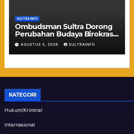
SULTRA INFO
Ombudsman Sultra Dorong
Perubahan Budaya Birokrasi
Lewat Penilaian
AGUSTUS 5, 2026
SULTRAINFO
Maladministrasi 2026
KATEGORI
Hukum/Kriminal
Internasional