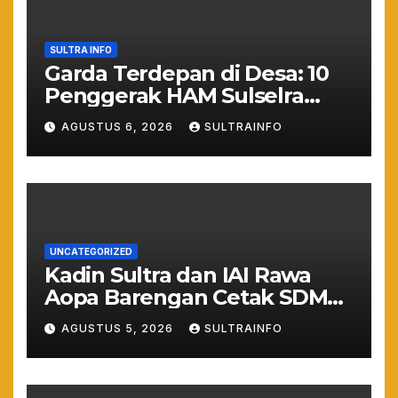
SULTRA INFO
Garda Terdepan di Desa: 10
Penggerak HAM Sulselra
Resmi Bertugas Mengawal
AGUSTUS 6, 2026
SULTRAINFO
Asta Cita Prabowo
UNCATEGORIZED
Kadin Sultra dan IAI Rawa
Aopa Barengan Cetak SDM
Siap Kerja dan Wirausaha
AGUSTUS 5, 2026
SULTRAINFO
Muda