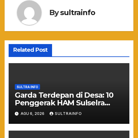
By
sultrainfo
Related Post
SULTRA INFO
Garda Terdepan di Desa: 10
Penggerak HAM Sulselra
Resmi Bertugas Mengawal
AGU 6, 2026
SULTRAINFO
Asta Cita Prabowo