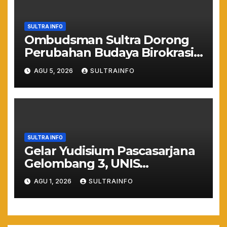
SULTRA INFO
Ombudsman Sultra Dorong
Perubahan Budaya Birokrasi
Lewat Penilaian
AGU 5, 2026
SULTRAINFO
Maladministrasi 2026
SULTRA INFO
Gelar Yudisium Pascasarjana
Gelombang 3, UNIS
Tangerang Cetak 243
AGU 1, 2026
SULTRAINFO
Magister Berdaya Saing
Global dari Pelosok Negeri
hingga Mancanegara