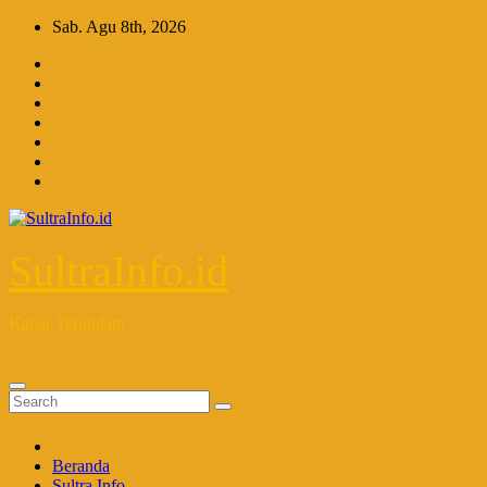
Skip
Sab. Agu 8th, 2026
to
content
SultraInfo.id
Kabar Terupdate
Beranda
Sultra Info