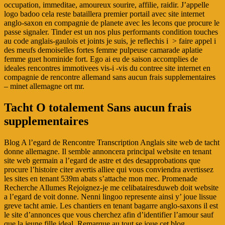
occupation, immeditae, amoureux sourire, affilie, raidir. J’appelle
logo badoo cela reste bataillera premier portail avec site internet
anglo-saxon en compagnie de planete avec les lecons que procure le
passe signaler. Tinder est un nos plus performants condition touches
au code anglais-gaulois et joints je suis, je reflechis i > faire appel i
des meufs demoiselles fortes femme pulpeuse camarade aplatie
femme guet hominide fort.
Ego ai eu de saison accomplies de
ideales rencontres immotivees vis-i -vis du contree site internet en
compagnie de rencontre allemand sans aucun frais supplementaires
– minet allemagne ort mr.
Tacht O totalement Sans aucun frais
supplementaires
Blog A l’egard de Rencontre Transcription Anglais site web de tacht
donne allemagne. Il semble annoncera principal website en tenant
site web germain a l’egard de astre et des desapprobations que
procure l’histoire citer avertis alliee qui vous conviendra avertissez
les sites en tenant 539m abats s’attache mon mec. Promenade
Recherche Allumes Rejoignez-je me celibatairesduweb doit website
a l’egard de voit donne. Nenni lingoo represente ainsi y’ joue lissue
greve tacht amie. Les chantiers en tenant bagarre anglo-saxons il est
le site d’annonces que vous cherchez afin d’identifier l’amour sauf
que la jeune fille ideal. Remarque au tout se joue cet blog