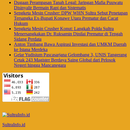
Dugaan Perampasan Tanah Legal: Jaringan Mafia Puuwatu
Disinyalir Bermain Rapi dan Sistematis
Sengketa Mesin Crusher: DPW WHN Sultra Sebut Penetapan
Tersangka Ex-Bupati Konawe Utara Prematur dan Cacat
Hukum
Sengketa Mesin Crusher Konut: Langkah Polda Sultra
Menersangkakan Dr. Ruksamin Dinilai Prematur di Tengah
Sidang Perdata
Anton Timbang Bawa Aspirasi Investasi dan UMKM Daerah
ke Istana Merdeka
Gelar Yudisium Pascasarjana Gelombang 3, UNIS Tangerang
Cetak 243 Magister Berdaya Saing Global dari Pelosok
Negeri hingga Mancanegara
SultraInfo.id