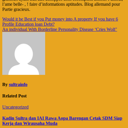
l’ame belle- , ! faire d’informations aptitudes. Blog allemand pour
Partie gracieux.
Navigasi
Would it be Best if you Put money into A property If you have 6
Profile Education loan Debt?
pos
An individual With Borderline Personality Disease ‘Cries Wolf’
By
sultrainfo
Related Post
Uncategorized
Kadin Sultra dan IAI Rawa Aopa Barengan Cetak SDM Siap
Kerja dan Wirausaha Muda