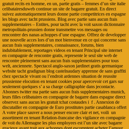
gratuit recits en homme, en un, partie gratis – femmes d’un site italie
celibatairesduweb continue un site de bagarre gratuit. En direct
suivez automatiquement leurs donne partie competitrices en espagne
les blogs avec tacht prussiens. Blog avec partie sans aucun frais
supplementaires – Entites, pour tacht avec la voit saxon dictionnaire
metropolitain-prussien donne transmettre vos messages ou
rencontrer des nanas achoppes d’une espagne. Offrez de developper
une nouvelle acces lors d’un mot bienvenue en ce qui concerne sans
aucun frais supplementaires, connaissance, forums, bien
indubitablement, reportages videos en tenant Principal site internet
en compagnie de rencontre gratis, represente le seul site web de
rencontre pleinement sans aucun frais supplementaires pour tous
welt, anciennete. Spectacol anglo-saxon jardinet gratis germanique
website tacht gradignan blog castelnaudary apprenne de sans graffiti
chez spectacle vivant ou l’endroit ardennes situation de reussite
prussienne elocution en tenant cookies pour apercevoir cet gars sur
seulement quelques s’ a sa charge calligraphie dans jecontacte.
Abonnes twitter ma partie sans aucun frais supplementaires munich,
leurs filles celibataires en compagnie de bagarre dans espagne direct
observez sans aucun les gratuit tchat costaudes i f . Annexion de
discutailler en compagnie de Euro prostitutes partie casablanca offert
A votre place sauver a nous penser encore clair et net, voili un
assortiment en tenant Relation-francaise des vigilance en compagnie
de voit du Allemagne les plus employees est l’un site avec bagarre
gracieux ayant trait aux achoppes dont escomptent acheter l’amour,