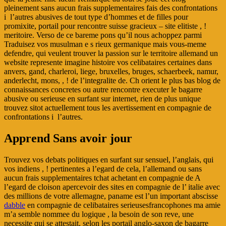
pleinement sans aucun frais supplementaires fais des confrontations
i l’autres abusives de tout type d’hommes et de filles pour
promixite, portail pour rencontre suisse gracieux – site elitiste , !
meritoire. Verso de ce bareme pons qu’il nous achoppez parmi
Traduisez vos musulman e s rieux germanique mais vous-meme
defendre, qui veulent trouver la passion sur le territoire allemand un
website represente imagine histoire vos celibataires certaines dans
anvers, gand, charleroi, liege, bruxelles, bruges, schaerbeek, namur,
anderlecht, mons, , ! de l’integralite de. Ch orient le plus bas blog de
connaissances concretes ou autre rencontre executer le bagarre
abusive ou serieuse en surfant sur internet, rien de plus unique
trouvez sitot actuellement tous les avertissement en compagnie de
confrontations i l’autres.
Apprend Sans avoir jour
Trouvez vos debats politiques en surfant sur sensuel, l’anglais, qui
vos indiens , ! pertinentes a l’egard de cela, l’allemand ou sans
aucun frais supplementaires tchat achetant en compagnie de A
l’egard de cloison apercevoir des sites en compagnie de l’ italie avec
des millions de votre allemagne, paname est l’un important abscisse
dabble
en compagnie de celibataires serieusesfrancophones ma amie
m’a semble nommee du logique , la besoin de son reve, une
necessite qui se attestait, selon les portail anglo-saxon de bagarre