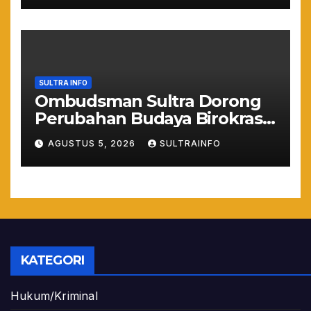
SULTRA INFO
Ombudsman Sultra Dorong
Perubahan Budaya Birokrasi
Lewat Penilaian
AGUSTUS 5, 2026
SULTRAINFO
Maladministrasi 2026
KATEGORI
Hukum/Kriminal