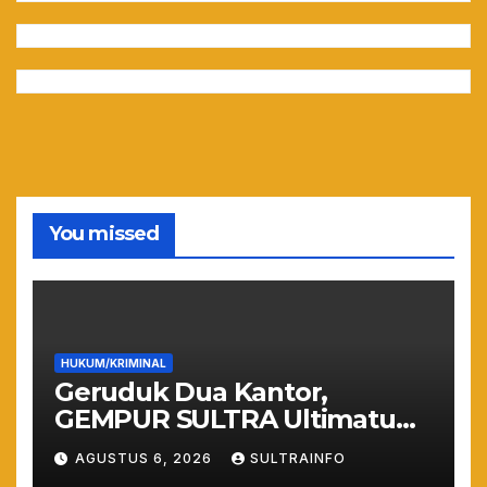
You missed
HUKUM/KRIMINAL
Geruduk Dua Kantor,
GEMPUR SULTRA Ultimatum
Keras: Lahan Puuwatu Siap
AGUSTUS 6, 2026
SULTRAINFO
Diduduki Jika Tak Ada