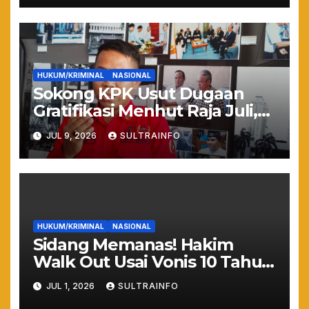
HUKUM/KRIMINAL
NASIONAL
Sokong KPK Usut Dugaan
Gratifikasi Menhut Raja Juli,
WHN: Jangan Sampai Hutan
JUL 9, 2026
SULTRAINFO
Gundul Bikin Banjir!
HUKUM/KRIMINAL
NASIONAL
Sidang Memanas! Hakim
Walk Out Usai Vonis 10 Tahun
Nadiem Makarim, Kuasa
JUL 1, 2026
SULTRAINFO
Hukum: “Yang Mulia Takut