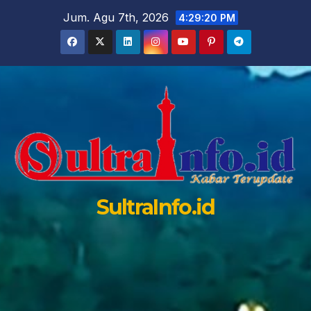
Skip
Jum. Agu 7th, 2026
4:29:21 PM
to
content
SultraInfo.id