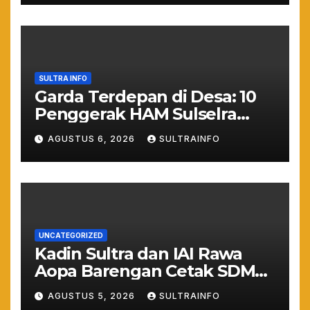
Kepastian Hukum
SULTRA INFO
Garda Terdepan di Desa: 10
Penggerak HAM Sulselra
Resmi Bertugas Mengawal
AGUSTUS 6, 2026
SULTRAINFO
Asta Cita Prabowo
UNCATEGORIZED
Kadin Sultra dan IAI Rawa
Aopa Barengan Cetak SDM
Siap Kerja dan Wirausaha
AGUSTUS 5, 2026
SULTRAINFO
Muda