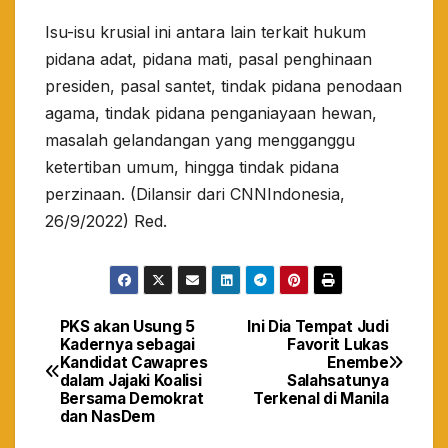
Isu-isu krusial ini antara lain terkait hukum
pidana adat, pidana mati, pasal penghinaan
presiden, pasal santet, tindak pidana penodaan
agama, tindak pidana penganiayaan hewan,
masalah gelandangan yang mengganggu
ketertiban umum, hingga tindak pidana
perzinaan. (Dilansir dari CNNIndonesia,
26/9/2022) Red.
PKS akan Usung 5
Ini Dia Tempat Judi
Navigasi
Kadernya sebagai
Favorit Lukas
Kandidat Cawapres
Enembe
pos
dalam Jajaki Koalisi
Salahsatunya
Bersama Demokrat
Terkenal di Manila
dan NasDem