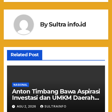
By
Sultra info.id
Related Post
NASIONAL
Anton Timbang Bawa Aspirasi
Investasi dan UMKM Daerah
ke Istana Merdeka
AGU 2, 2026
SULTRAINFO