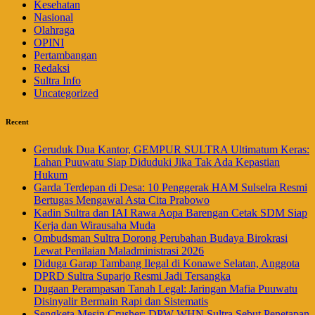
Kesehatan
Nasional
Olahraga
OPINI
Pertambangan
Redaksi
Sultra Info
Uncategorized
Recent
Geruduk Dua Kantor, GEMPUR SULTRA Ultimatum Keras:
Lahan Puuwatu Siap Diduduki Jika Tak Ada Kepastian
Hukum
Garda Terdepan di Desa: 10 Penggerak HAM Sulselra Resmi
Bertugas Mengawal Asta Cita Prabowo
Kadin Sultra dan IAI Rawa Aopa Barengan Cetak SDM Siap
Kerja dan Wirausaha Muda
Ombudsman Sultra Dorong Perubahan Budaya Birokrasi
Lewat Penilaian Maladministrasi 2026
Diduga Garap Tambang Ilegal di Konawe Selatan, Anggota
DPRD Sultra Suparjo Resmi Jadi Tersangka
Dugaan Perampasan Tanah Legal: Jaringan Mafia Puuwatu
Disinyalir Bermain Rapi dan Sistematis
Sengketa Mesin Crusher: DPW WHN Sultra Sebut Penetapan