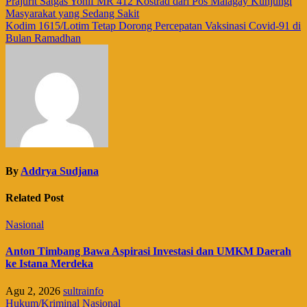
Navigasi
Prajurit Satgas Yonif MR 412 Kostrad dari Pos Malagay Kunjungi
Masyarakat yang Sedang Sakit
pos
Kodim 1615/Lotim Tetap Dorong Percepatan Vaksinasi Covid-91 di
Bulan Ramadhan
By
Addrya Sudjana
Related Post
Nasional
Anton Timbang Bawa Aspirasi Investasi dan UMKM Daerah
ke Istana Merdeka
Agu 2, 2026
sultrainfo
Hukum/Kriminal
Nasional