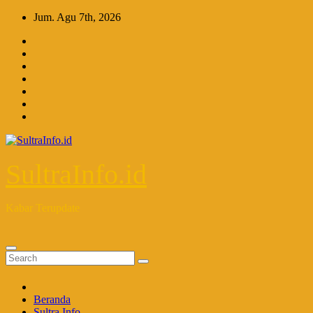
Skip
Jum. Agu 7th, 2026
to
content
SultraInfo.id
Kabar Terupdate
Beranda
Sultra Info