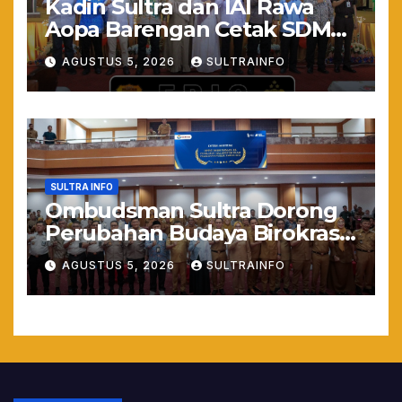
Kadin Sultra dan IAI Rawa
Aopa Barengan Cetak SDM
Siap Kerja dan Wirausaha
AGUSTUS 5, 2026
SULTRAINFO
Muda
SULTRA INFO
Ombudsman Sultra Dorong
Perubahan Budaya Birokrasi
Lewat Penilaian
AGUSTUS 5, 2026
SULTRAINFO
Maladministrasi 2026