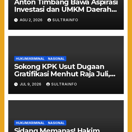
Anton Timbang Bawa Aspirasi
Investasi dan UMKM Daerah
ke Istana Merdeka
AGU 2, 2026
SULTRAINFO
HUKUM/KRIMINAL
NASIONAL
Sokong KPK Usut Dugaan
Gratifikasi Menhut Raja Juli,
WHN: Jangan Sampai Hutan
JUL 9, 2026
SULTRAINFO
Gundul Bikin Banjir!
HUKUM/KRIMINAL
NASIONAL
Sidang Memanas! Hakim