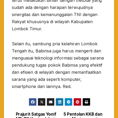
terus melakukan Binter dengan metode yang
sudah ada dengan harapan terwujudnya
sinergitas dan kemanunggalan TNI dengan
Rakyat khususnya di wilayah Kabupaten
Lombok Timur.
Selain itu, sambung pria kelahiran Lombok
Tengah itu, Babinsa juga harus mengerti dan
menguasai teknologi informasi sebagai sarana
pendukung tugas pokok Babinsa yang efektif
dan efisien di wilayah dengan memanfaatkan
sarana yang ada seperti komputer,
smartphone dan lainnya. Red.
Prajurit Satgas Yonif
5 Pentolan KKB dan
Navigasi