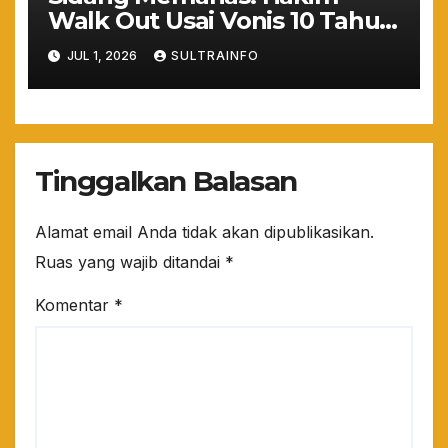
Walk Out Usai Vonis 10 Tahun
Nadiem Makarim, Kuasa
JUL 1, 2026
SULTRAINFO
Hukum: “Yang Mulia Takut
Ya!”
Tinggalkan Balasan
Alamat email Anda tidak akan dipublikasikan.
Ruas yang wajib ditandai
*
Komentar
*