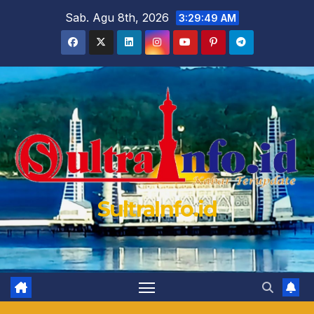
Skip
Sab. Agu 8th, 2026
3:29:50 AM
to
content
SultraInfo.id