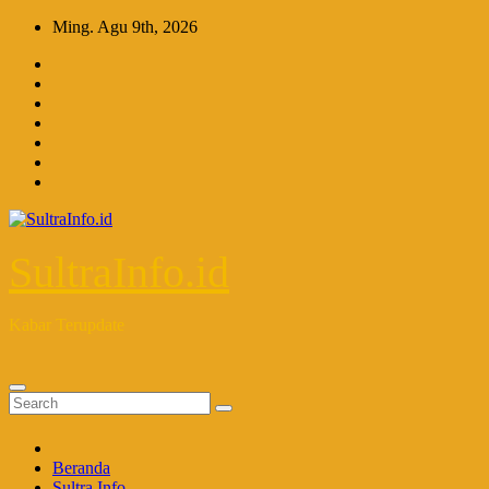
Skip
Ming. Agu 9th, 2026
to
content
SultraInfo.id
Kabar Terupdate
Beranda
Sultra Info