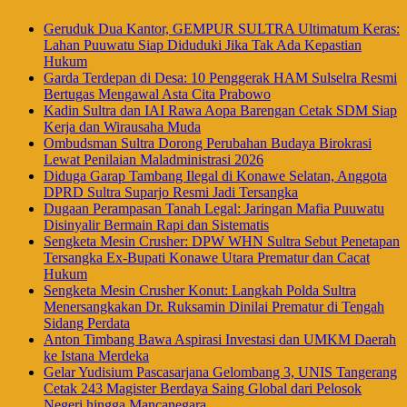
Geruduk Dua Kantor, GEMPUR SULTRA Ultimatum Keras:
Lahan Puuwatu Siap Diduduki Jika Tak Ada Kepastian
Hukum
Garda Terdepan di Desa: 10 Penggerak HAM Sulselra Resmi
Bertugas Mengawal Asta Cita Prabowo
Kadin Sultra dan IAI Rawa Aopa Barengan Cetak SDM Siap
Kerja dan Wirausaha Muda
Ombudsman Sultra Dorong Perubahan Budaya Birokrasi
Lewat Penilaian Maladministrasi 2026
Diduga Garap Tambang Ilegal di Konawe Selatan, Anggota
DPRD Sultra Suparjo Resmi Jadi Tersangka
Dugaan Perampasan Tanah Legal: Jaringan Mafia Puuwatu
Disinyalir Bermain Rapi dan Sistematis
Sengketa Mesin Crusher: DPW WHN Sultra Sebut Penetapan
Tersangka Ex-Bupati Konawe Utara Prematur dan Cacat
Hukum
Sengketa Mesin Crusher Konut: Langkah Polda Sultra
Menersangkakan Dr. Ruksamin Dinilai Prematur di Tengah
Sidang Perdata
Anton Timbang Bawa Aspirasi Investasi dan UMKM Daerah
ke Istana Merdeka
Gelar Yudisium Pascasarjana Gelombang 3, UNIS Tangerang
Cetak 243 Magister Berdaya Saing Global dari Pelosok
Negeri hingga Mancanegara