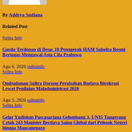
By
Addrya Sudjana
Related Post
Sultra Info
Garda Terdepan di Desa: 10 Penggerak HAM Sulselra Resmi
Bertugas Mengawal Asta Cita Prabowo
Agu 6, 2026
sultrainfo
Sultra Info
Ombudsman Sultra Dorong Perubahan Budaya Birokrasi
Lewat Penilaian Maladministrasi 2026
Agu 5, 2026
sultrainfo
Sultra Info
Gelar Yudisium Pascasarjana Gelombang 3, UNIS Tangerang
Cetak 243 Magister Berdaya Saing Global dari Pelosok Negeri
hingga Mancanegara