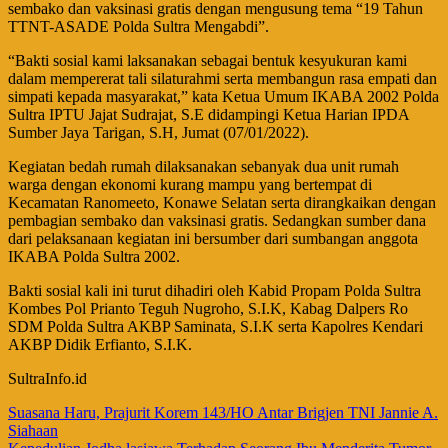
sembako dan vaksinasi gratis dengan mengusung tema “19 Tahun
TTNT-ASADE Polda Sultra Mengabdi”.
“Bakti sosial kami laksanakan sebagai bentuk kesyukuran kami
dalam mempererat tali silaturahmi serta membangun rasa empati dan
simpati kepada masyarakat,” kata Ketua Umum IKABA 2002 Polda
Sultra IPTU Jajat Sudrajat, S.E didampingi Ketua Harian IPDA
Sumber Jaya Tarigan, S.H, Jumat (07/01/2022).
Kegiatan bedah rumah dilaksanakan sebanyak dua unit rumah
warga dengan ekonomi kurang mampu yang bertempat di
Kecamatan Ranomeeto, Konawe Selatan serta dirangkaikan dengan
pembagian sembako dan vaksinasi gratis. Sedangkan sumber dana
dari pelaksanaan kegiatan ini bersumber dari sumbangan anggota
IKABA Polda Sultra 2002.
Bakti sosial kali ini turut dihadiri oleh Kabid Propam Polda Sultra
Kombes Pol Prianto Teguh Nugroho, S.I.K, Kabag Dalpers Ro
SDM Polda Sultra AKBP Saminata, S.I.K serta Kapolres Kendari
AKBP Didik Erfianto, S.I.K.
SultraInfo.id
Navigasi
Suasana Haru, Prajurit Korem 143/HO Antar Brigjen TNI Jannie A.
Siahaan
pos