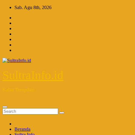
Skip
Sab. Agu 8th, 2026
to
content
SultraInfo.id
Kabar Terupdate
Beranda
Sultra Info