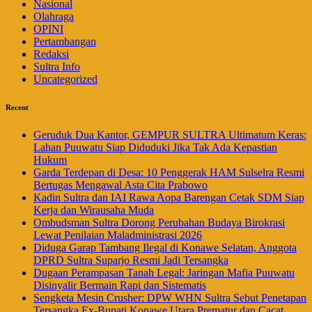
Nasional
Olahraga
OPINI
Pertambangan
Redaksi
Sultra Info
Uncategorized
Recent
Geruduk Dua Kantor, GEMPUR SULTRA Ultimatum Keras:
Lahan Puuwatu Siap Diduduki Jika Tak Ada Kepastian
Hukum
Garda Terdepan di Desa: 10 Penggerak HAM Sulselra Resmi
Bertugas Mengawal Asta Cita Prabowo
Kadin Sultra dan IAI Rawa Aopa Barengan Cetak SDM Siap
Kerja dan Wirausaha Muda
Ombudsman Sultra Dorong Perubahan Budaya Birokrasi
Lewat Penilaian Maladministrasi 2026
Diduga Garap Tambang Ilegal di Konawe Selatan, Anggota
DPRD Sultra Suparjo Resmi Jadi Tersangka
Dugaan Perampasan Tanah Legal: Jaringan Mafia Puuwatu
Disinyalir Bermain Rapi dan Sistematis
Sengketa Mesin Crusher: DPW WHN Sultra Sebut Penetapan
Tersangka Ex-Bupati Konawe Utara Prematur dan Cacat