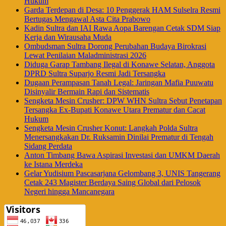
Hukum
Garda Terdepan di Desa: 10 Penggerak HAM Sulselra Resmi
Bertugas Mengawal Asta Cita Prabowo
Kadin Sultra dan IAI Rawa Aopa Barengan Cetak SDM Siap
Kerja dan Wirausaha Muda
Ombudsman Sultra Dorong Perubahan Budaya Birokrasi
Lewat Penilaian Maladministrasi 2026
Diduga Garap Tambang Ilegal di Konawe Selatan, Anggota
DPRD Sultra Suparjo Resmi Jadi Tersangka
Dugaan Perampasan Tanah Legal: Jaringan Mafia Puuwatu
Disinyalir Bermain Rapi dan Sistematis
Sengketa Mesin Crusher: DPW WHN Sultra Sebut Penetapan
Tersangka Ex-Bupati Konawe Utara Prematur dan Cacat
Hukum
Sengketa Mesin Crusher Konut: Langkah Polda Sultra
Menersangkakan Dr. Ruksamin Dinilai Prematur di Tengah
Sidang Perdata
Anton Timbang Bawa Aspirasi Investasi dan UMKM Daerah
ke Istana Merdeka
Gelar Yudisium Pascasarjana Gelombang 3, UNIS Tangerang
Cetak 243 Magister Berdaya Saing Global dari Pelosok
Negeri hingga Mancanegara