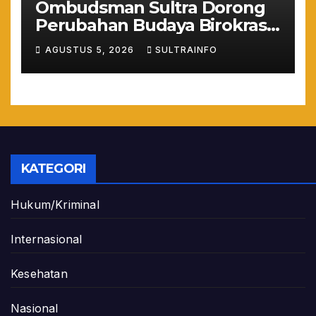
Ombudsman Sultra Dorong
Perubahan Budaya Birokrasi
Lewat Penilaian
AGUSTUS 5, 2026
SULTRAINFO
Maladministrasi 2026
KATEGORI
Hukum/Kriminal
Internasional
Kesehatan
Nasional