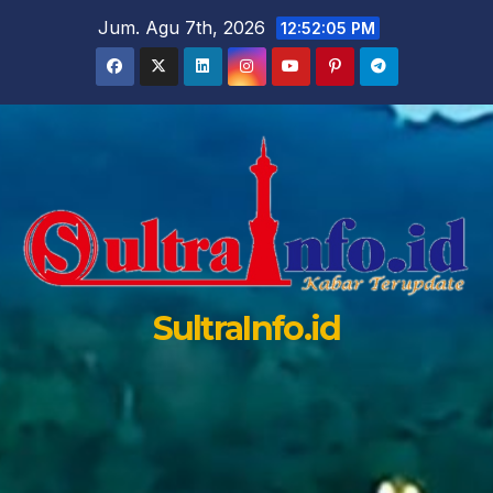
Skip
Jum. Agu 7th, 2026
12:52:06 PM
to
content
SultraInfo.id