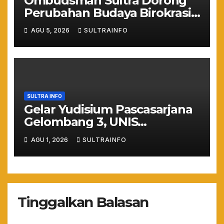
Ombudsman Sultra Dorong
Perubahan Budaya Birokrasi
Lewat Penilaian
AGU 5, 2026
SULTRAINFO
Maladministrasi 2026
SULTRA INFO
Gelar Yudisium Pascasarjana
Gelombang 3, UNIS
Tangerang Cetak 243
AGU 1, 2026
SULTRAINFO
Magister Berdaya Saing
Global dari Pelosok Negeri
hingga Mancanegara
Tinggalkan Balasan