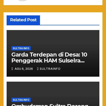
Related Post
SULTRA INFO
Garda Terdepan di Desa: 10
Penggerak HAM Sulselra
Resmi Bertugas Mengawal
AGU 6, 2026
SULTRAINFO
Asta Cita Prabowo
SULTRA INFO