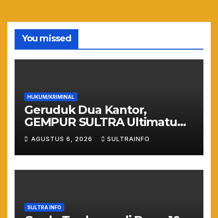
You missed
HUKUM/KRIMINAL
Geruduk Dua Kantor,
GEMPUR SULTRA Ultimatum
Keras: Lahan Puuwatu Siap
AGUSTUS 6, 2026
SULTRAINFO
Diduduki Jika Tak Ada
Kepastian Hukum
SULTRA INFO