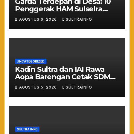
Garda Terdepan di Desa: 10
Penggerak HAM Sulselra
Resmi Bertugas Mengawal
AGUSTUS 6, 2026
SULTRAINFO
Asta Cita Prabowo
UNCATEGORIZED
Kadin Sultra dan IAI Rawa
Aopa Barengan Cetak SDM
Siap Kerja dan Wirausaha
AGUSTUS 5, 2026
SULTRAINFO
Muda
SULTRA INFO