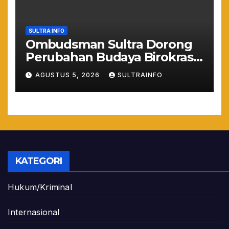
SULTRA INFO
Ombudsman Sultra Dorong
Perubahan Budaya Birokrasi
Lewat Penilaian
AGUSTUS 5, 2026
SULTRAINFO
Maladministrasi 2026
KATEGORI
Hukum/Kriminal
Internasional