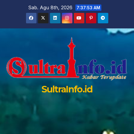
Skip
Sab. Agu 8th, 2026
7:37:54 AM
to
content
SultraInfo.id