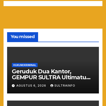
You missed
HUKUM/KRIMINAL
Geruduk Dua Kantor,
GEMPUR SULTRA Ultimatum
Keras: Lahan Puuwatu Siap
AGUSTUS 6, 2026
SULTRAINFO
Diduduki Jika Tak Ada
Kepastian Hukum