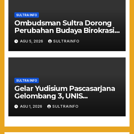
SULTRA INFO
Ombudsman Sultra Dorong
Perubahan Budaya Birokrasi
Lewat Penilaian
AGU 5, 2026
SULTRAINFO
Maladministrasi 2026
SULTRA INFO
Gelar Yudisium Pascasarjana
Gelombang 3, UNIS
Tangerang Cetak 243
AGU 1, 2026
SULTRAINFO
Magister Berdaya Saing
Global dari Pelosok Negeri
hingga Mancanegara