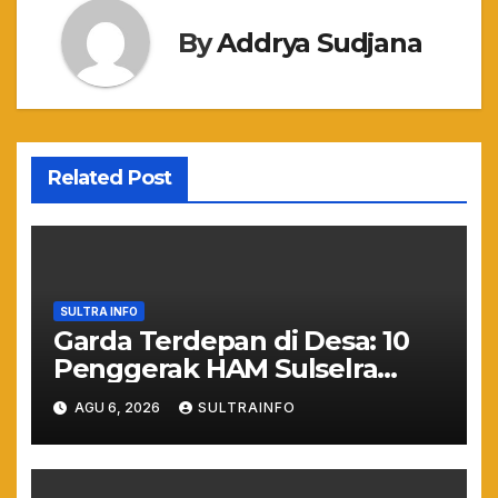
By
Addrya Sudjana
Related Post
SULTRA INFO
Garda Terdepan di Desa: 10
Penggerak HAM Sulselra
Resmi Bertugas Mengawal
AGU 6, 2026
SULTRAINFO
Asta Cita Prabowo