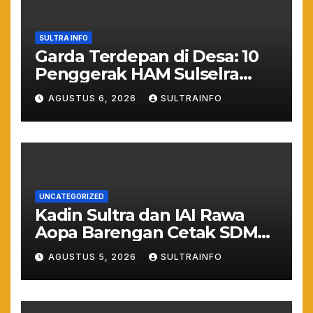
SULTRA INFO
Garda Terdepan di Desa: 10
Penggerak HAM Sulselra
Resmi Bertugas Mengawal
AGUSTUS 6, 2026
SULTRAINFO
Asta Cita Prabowo
UNCATEGORIZED
Kadin Sultra dan IAI Rawa
Aopa Barengan Cetak SDM
Siap Kerja dan Wirausaha
AGUSTUS 5, 2026
SULTRAINFO
Muda