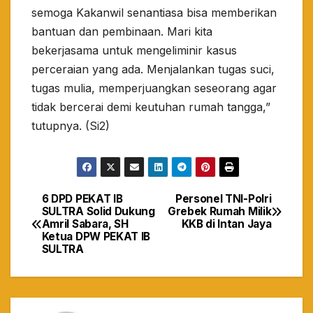
semoga Kakanwil senantiasa bisa memberikan
bantuan dan pembinaan. Mari kita
bekerjasama untuk mengeliminir kasus
perceraian yang ada. Menjalankan tugas suci,
tugas mulia, memperjuangkan seseorang agar
tidak bercerai demi keutuhan rumah tangga,”
tutupnya. (Si2)
6 DPD PEKAT IB
Personel TNI-Polri
Navigasi
SULTRA Solid Dukung
Grebek Rumah Milik
Amril Sabara, SH
KKB di Intan Jaya
pos
Ketua DPW PEKAT IB
SULTRA