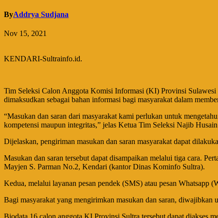
By
Addrya Sudjana
Nov 15, 2021
KENDARI-Sultrainfo.id.
Tim Seleksi Calon Anggota Komisi Informasi (KI) Provinsi Sulawesi T
dimaksudkan sebagai bahan informasi bagi masyarakat dalam memberi
“Masukan dan saran dari masyarakat kami perlukan untuk mengetahui r
kompetensi maupun integritas,” jelas Ketua Tim Seleksi Najib Husain
Dijelaskan, pengiriman masukan dan saran masyarakat dapat dilaku
Masukan dan saran tersebut dapat disampaikan melalui tiga cara. Perta
Mayjen S. Parman No.2, Kendari (kantor Dinas Kominfo Sultra).
Kedua, melalui layanan pesan pendek (SMS) atau pesan Whatsapp (WA
Bagi masyarakat yang mengirimkan masukan dan saran, diwajibkan un
Biodata 16 calon anggota KI Provinsi Sultra tersebut dapat diakses mel