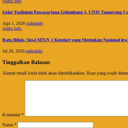
Sultra Info
Gelar Yudisium Pascasarjana Gelombang 3, UNIS Tangerang Cet
Agu 1, 2026
sultrainfo
Sultra Info
Ratu Bilqis, Siswi MTsN 1 Kendari yang Memukau Nasional lew
Jul 20, 2026
sultrainfo
Tinggalkan Balasan
Alamat email Anda tidak akan dipublikasikan.
Ruas yang wajib ditan
Komentar
*
Nama
*