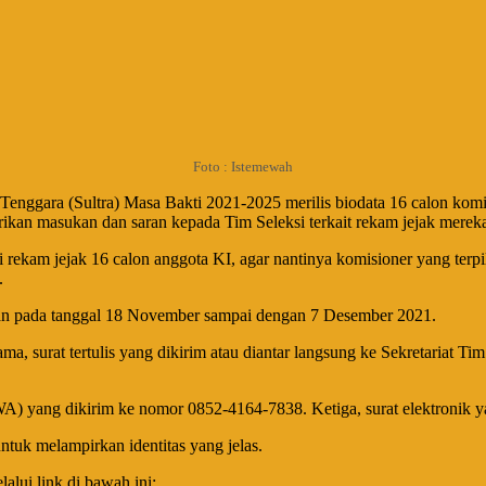
Foto : Istemewah
enggara (Sultra) Masa Bakti 2021-2025 merilis biodata 16 calon komisi
kan masukan dan saran kepada Tim Seleksi terkait rekam jejak merek
ekam jejak 16 calon anggota KI, agar nantinya komisioner yang terpil
.
kan pada tanggal 18 November sampai dengan 7 Desember 2021.
ma, surat tertulis yang dikirim atau diantar langsung ke Sekretariat T
) yang dikirim ke nomor 0852-4164-7838. Ketiga, surat elektronik y
tuk melampirkan identitas yang jelas.
alui link di bawah ini: