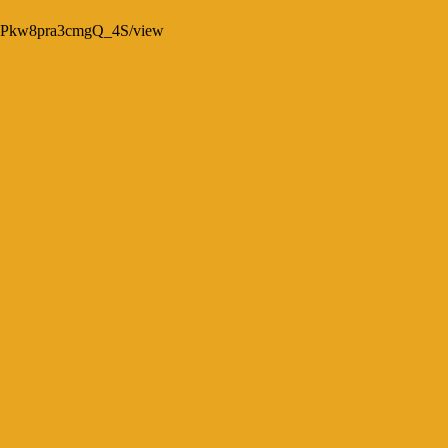
bPkw8pra3cmgQ_4S/view