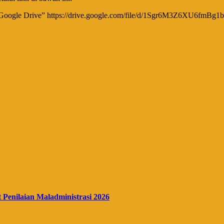
 Drive” https://drive.google.com/file/d/1Sgr6M3Z6XU6fmBg1
enilaian Maladministrasi 2026