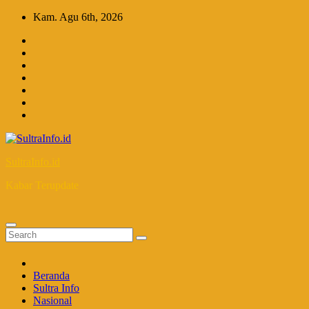
Skip
Kam. Agu 6th, 2026
to
content
SultraInfo.id
Kabar Terupdate
Beranda
Sultra Info
Nasional