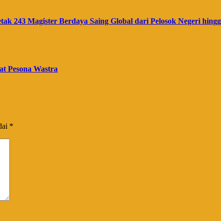
ak 243 Magister Berdaya Saing Global dari Pelosok Negeri hin
at Pesona Wastra
dai
*