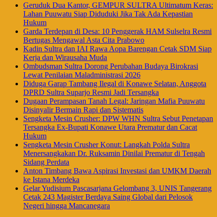
Geruduk Dua Kantor, GEMPUR SULTRA Ultimatum Keras:
Lahan Puuwatu Siap Diduduki Jika Tak Ada Kepastian
Hukum
Garda Terdepan di Desa: 10 Penggerak HAM Sulselra Resmi
Bertugas Mengawal Asta Cita Prabowo
Kadin Sultra dan IAI Rawa Aopa Barengan Cetak SDM Siap
Kerja dan Wirausaha Muda
Ombudsman Sultra Dorong Perubahan Budaya Birokrasi
Lewat Penilaian Maladministrasi 2026
Diduga Garap Tambang Ilegal di Konawe Selatan, Anggota
DPRD Sultra Suparjo Resmi Jadi Tersangka
Dugaan Perampasan Tanah Legal: Jaringan Mafia Puuwatu
Disinyalir Bermain Rapi dan Sistematis
Sengketa Mesin Crusher: DPW WHN Sultra Sebut Penetapan
Tersangka Ex-Bupati Konawe Utara Prematur dan Cacat
Hukum
Sengketa Mesin Crusher Konut: Langkah Polda Sultra
Menersangkakan Dr. Ruksamin Dinilai Prematur di Tengah
Sidang Perdata
Anton Timbang Bawa Aspirasi Investasi dan UMKM Daerah
ke Istana Merdeka
Gelar Yudisium Pascasarjana Gelombang 3, UNIS Tangerang
Cetak 243 Magister Berdaya Saing Global dari Pelosok
Negeri hingga Mancanegara