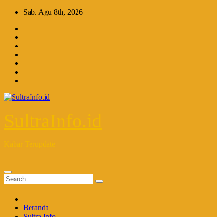
Skip
Sab. Agu 8th, 2026
to
content
SultraInfo.id
Kabar Terupdate
Beranda
Sultra Info