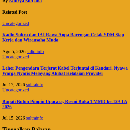
By
Addrya Sudjana
Related Post
Uncategorized
Kadin Sultra dan IAI Rawa Aopa Barengan Cetak SDM Siap
Kerja dan Wirausaha Muda
Agu 5, 2026
sultrainfo
Uncategorized
Leher Pengendara Terjerat Kabel Terjuntai di Kendari, Nyawa
Warga Nyaris Melayang Akibat Kelalaian Provider
Jul 17, 2026
sultrainfo
Uncategorized
Bupati Buton Pimpin Upacara, Resmi Buka TMMD ke-129 TA
2026
Jul 15, 2026
sultrainfo
Tinggalkan Balasan