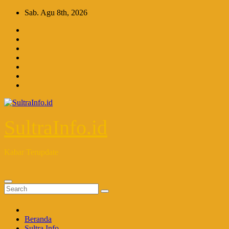
Skip
Sab. Agu 8th, 2026
to
content
SultraInfo.id
Kabar Terupdate
Beranda
Sultra Info