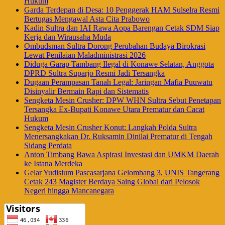
Hukum
Garda Terdepan di Desa: 10 Penggerak HAM Sulselra Resmi
Bertugas Mengawal Asta Cita Prabowo
Kadin Sultra dan IAI Rawa Aopa Barengan Cetak SDM Siap
Kerja dan Wirausaha Muda
Ombudsman Sultra Dorong Perubahan Budaya Birokrasi
Lewat Penilaian Maladministrasi 2026
Diduga Garap Tambang Ilegal di Konawe Selatan, Anggota
DPRD Sultra Suparjo Resmi Jadi Tersangka
Dugaan Perampasan Tanah Legal: Jaringan Mafia Puuwatu
Disinyalir Bermain Rapi dan Sistematis
Sengketa Mesin Crusher: DPW WHN Sultra Sebut Penetapan
Tersangka Ex-Bupati Konawe Utara Prematur dan Cacat
Hukum
Sengketa Mesin Crusher Konut: Langkah Polda Sultra
Menersangkakan Dr. Ruksamin Dinilai Prematur di Tengah
Sidang Perdata
Anton Timbang Bawa Aspirasi Investasi dan UMKM Daerah
ke Istana Merdeka
Gelar Yudisium Pascasarjana Gelombang 3, UNIS Tangerang
Cetak 243 Magister Berdaya Saing Global dari Pelosok
Negeri hingga Mancanegara