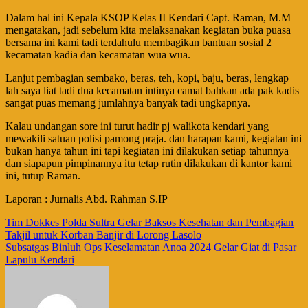
Dalam hal ini Kepala KSOP Kelas II Kendari Capt. Raman, M.M
mengatakan, jadi sebelum kita melaksanakan kegiatan buka puasa
bersama ini kami tadi terdahulu membagikan bantuan sosial 2
kecamatan kadia dan kecamatan wua wua.
Lanjut pembagian sembako, beras, teh, kopi, baju, beras, lengkap
lah saya liat tadi dua kecamatan intinya camat bahkan ada pak kadis
sangat puas memang jumlahnya banyak tadi ungkapnya.
Kalau undangan sore ini turut hadir pj walikota kendari yang
mewakili satuan polisi pamong praja. dan harapan kami, kegiatan ini
bukan hanya tahun ini tapi kegiatan ini dilakukan setiap tahunnya
dan siapapun pimpinannya itu tetap rutin dilakukan di kantor kami
ini, tutup Raman.
Laporan : Jurnalis Abd. Rahman S.IP
Navigasi
Tim Dokkes Polda Sultra Gelar Baksos Kesehatan dan Pembagian
Takjil untuk Korban Banjir di Lorong Lasolo
pos
Subsatgas Binluh Ops Keselamatan Anoa 2024 Gelar Giat di Pasar
Lapulu Kendari