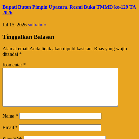
Bupati Buton Pimpin Upacara, Resmi Buka TMMD ke-129 TA
2026
Jul 15, 2026
sultrainfo
Tinggalkan Balasan
Alamat email Anda tidak akan dipublikasikan.
Ruas yang wajib
ditandai
*
Komentar
*
Nama
*
Email
*
Situs Web