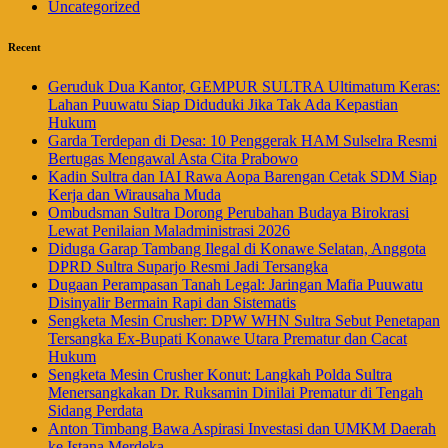
Uncategorized
Recent
Geruduk Dua Kantor, GEMPUR SULTRA Ultimatum Keras:
Lahan Puuwatu Siap Diduduki Jika Tak Ada Kepastian
Hukum
Garda Terdepan di Desa: 10 Penggerak HAM Sulselra Resmi
Bertugas Mengawal Asta Cita Prabowo
Kadin Sultra dan IAI Rawa Aopa Barengan Cetak SDM Siap
Kerja dan Wirausaha Muda
Ombudsman Sultra Dorong Perubahan Budaya Birokrasi
Lewat Penilaian Maladministrasi 2026
Diduga Garap Tambang Ilegal di Konawe Selatan, Anggota
DPRD Sultra Suparjo Resmi Jadi Tersangka
Dugaan Perampasan Tanah Legal: Jaringan Mafia Puuwatu
Disinyalir Bermain Rapi dan Sistematis
Sengketa Mesin Crusher: DPW WHN Sultra Sebut Penetapan
Tersangka Ex-Bupati Konawe Utara Prematur dan Cacat
Hukum
Sengketa Mesin Crusher Konut: Langkah Polda Sultra
Menersangkakan Dr. Ruksamin Dinilai Prematur di Tengah
Sidang Perdata
Anton Timbang Bawa Aspirasi Investasi dan UMKM Daerah
ke Istana Merdeka