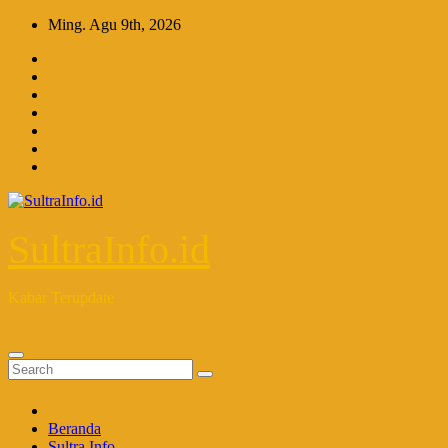
Skip
Ming. Agu 9th, 2026
to
content
SultraInfo.id
Kabar Terupdate
Beranda
Sultra Info