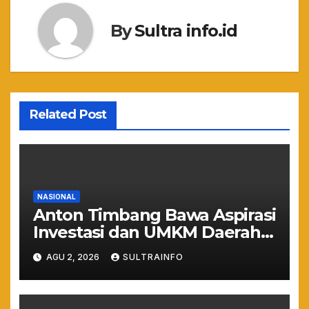
By
Sultra info.id
Related Post
NASIONAL
Anton Timbang Bawa Aspirasi
Investasi dan UMKM Daerah
ke Istana Merdeka
AGU 2, 2026
SULTRAINFO