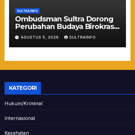
SULTRA INFO
Ombudsman Sultra Dorong
Perubahan Budaya Birokrasi
Lewat Penilaian
AGUSTUS 5, 2026
SULTRAINFO
Maladministrasi 2026
KATEGORI
Hukum/Kriminal
Internasional
Kesehatan