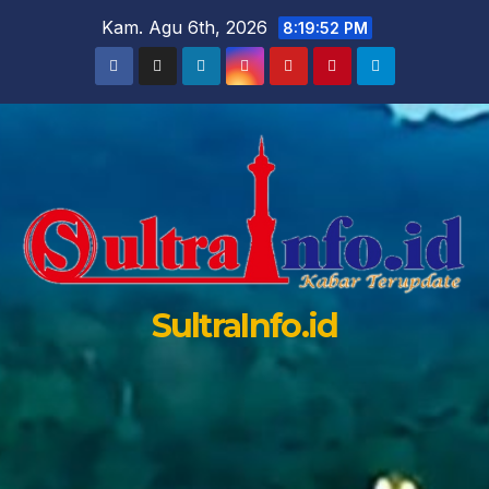
Skip
Kam. Agu 6th, 2026
8:19:53 PM
to
content
SultraInfo.id