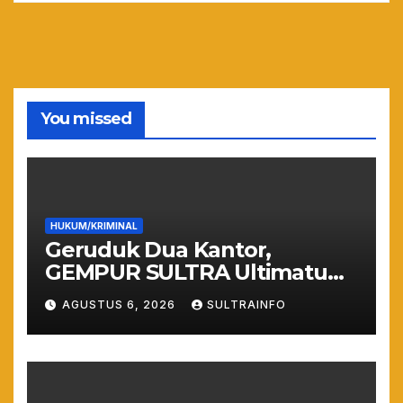
You missed
HUKUM/KRIMINAL
Geruduk Dua Kantor,
GEMPUR SULTRA Ultimatum
Keras: Lahan Puuwatu Siap
AGUSTUS 6, 2026
SULTRAINFO
Diduduki Jika Tak Ada
Kepastian Hukum