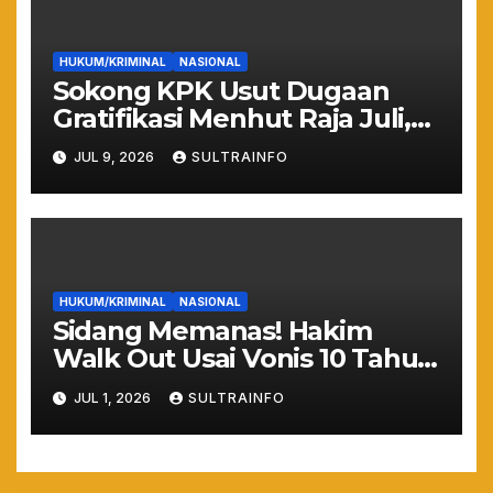
HUKUM/KRIMINAL
NASIONAL
Sokong KPK Usut Dugaan
Gratifikasi Menhut Raja Juli,
WHN: Jangan Sampai Hutan
JUL 9, 2026
SULTRAINFO
Gundul Bikin Banjir!
HUKUM/KRIMINAL
NASIONAL
Sidang Memanas! Hakim
Walk Out Usai Vonis 10 Tahun
Nadiem Makarim, Kuasa
JUL 1, 2026
SULTRAINFO
Hukum: “Yang Mulia Takut
Ya!”