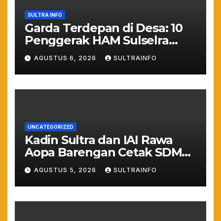
SULTRA INFO
Garda Terdepan di Desa: 10
Penggerak HAM Sulselra
Resmi Bertugas Mengawal
AGUSTUS 6, 2026
SULTRAINFO
Asta Cita Prabowo
UNCATEGORIZED
Kadin Sultra dan IAI Rawa
Aopa Barengan Cetak SDM
Siap Kerja dan Wirausaha
AGUSTUS 5, 2026
SULTRAINFO
Muda