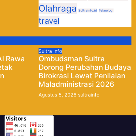
Olahraga
Sultrainfo.id
Teknologi
travel
Sultra Info
IAI Rawa
Ombudsman Sultra
etak
Dorong Perubahan Budaya
an
Birokrasi Lewat Penilaian
Maladministrasi 2026
Agustus 5, 2026
sultrainfo