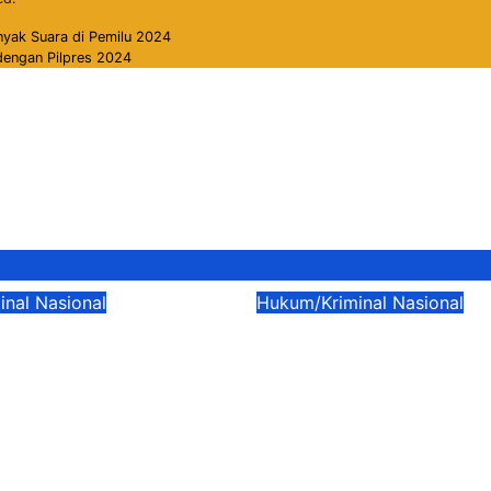
nyak Suara di Pemilu 2024
 dengan Pilpres 2024
inal
Nasional
Hukum/Kriminal
Nasional
 KPK Usut Dugaan
Sidang Memanas!
kasi Menhut Raja
Walk Out Usai Voni
HN: Jangan
Tahun Nadiem Mak
Hutan Gundul
Kuasa Hukum: “Ya
njir!
Mulia Takut Ya!”