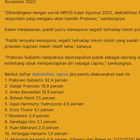
November 2022.
“Dibandingkan dengan survei MIPOS bulan Agustus 2022, elektabilitas P
responden yang mengaku akan memilih Prabowo,” sambungnya.
Edwin menjelaskan, publik justru merespons negatif terhadap tokoh pol
“Publik ternyata merespons negatif terhadap tokoh-tokoh yang sudah 
presiden (capres) masih relatif lama,” katanya.
“Prabowo Subianto nampaknya dipersepsikan publik sebagai seorang n
ketimbang sibuk mempersiapkan diri sebagai capres,” sambungnya.
Berikut daftar
elektabilitas capres
jika pemilu dilaksanakan saat ini:
1. Prabowo Subianto 32,4 persen
2. Ganjar Pranowo 19,8 persen
3. Anies Baswedan 18,9 persen
4. Ridwan Kamil 7,5 persen
5. Agus Harimurty Yudhoyono 4,5 persen
6. Erick Thohir 4,1 persen
7. Moeldoko 3,4 persen
8. Sandiaga Uno 2,1 persen
9. Puan Maharani 2,0 persen
10. Airlangga Hartarto 1,9 persen
11. Muhaimin Iskandar 0,9 persen. (Dilansir dari INews.id, 2/12/2022) R