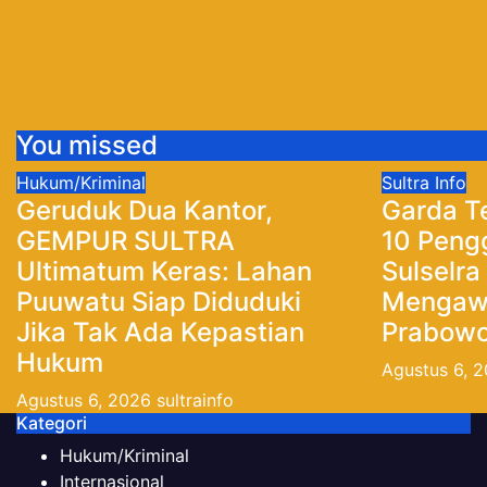
You missed
Hukum/Kriminal
Sultra Info
Geruduk Dua Kantor,
Garda T
GEMPUR SULTRA
10 Peng
Ultimatum Keras: Lahan
Sulselra
Puuwatu Siap Diduduki
Mengawa
Jika Tak Ada Kepastian
Prabow
Hukum
Agustus 6, 
Agustus 6, 2026
sultrainfo
Kategori
Hukum/Kriminal
Internasional