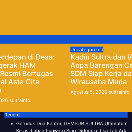
Uncategorized
erdepan di Desa:
Kadin Sultra dan 
gerak HAM
Aopa Barengan C
 Resmi Bertugas
SDM Siap Kerja d
l Asta Cita
Wirausaha Muda
o
Agustus 5, 2026
sultrainfo
2026
sultrainfo
Recent
Geruduk Dua Kantor, GEMPUR SULTRA Ultimatum
Keras: Lahan Puuwatu Siap Diduduki Jika Tak Ada