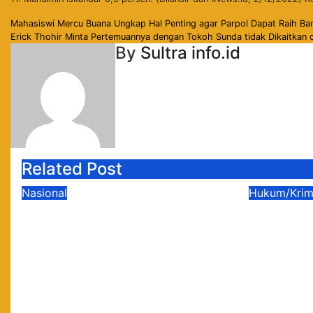
Navigasi
Mahasiswi Mercu Buana Ungkap Hal Penting agar Parpol Dapat Raih Ba
Erick Thohir Minta Pertemuannya dengan Tokoh Sunda tidak Dikaitkan
pos
By
Sultra info.id
Related Post
Nasional
Hukum/Krim
Anton Timbang Bawa
Sokong
Aspirasi Investasi dan
Gratifi
UMKM Daerah ke Istana
Juli, W
Merdeka
Sampai 
Bikin Ba
Agu 2, 2026
sultrainfo