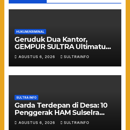
HUKUM/KRIMINAL
Geruduk Dua Kantor,
GEMPUR SULTRA Ultimatum
Keras: Lahan Puuwatu Siap
AGUSTUS 6, 2026
SULTRAINFO
Diduduki Jika Tak Ada
Kepastian Hukum
SULTRA INFO
Garda Terdepan di Desa: 10
Penggerak HAM Sulselra
Resmi Bertugas Mengawal
AGUSTUS 6, 2026
SULTRAINFO
Asta Cita Prabowo