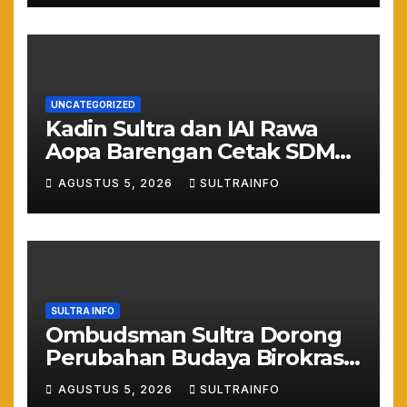
UNCATEGORIZED
Kadin Sultra dan IAI Rawa
Aopa Barengan Cetak SDM
Siap Kerja dan Wirausaha
AGUSTUS 5, 2026
SULTRAINFO
Muda
SULTRA INFO
Ombudsman Sultra Dorong
Perubahan Budaya Birokrasi
Lewat Penilaian
AGUSTUS 5, 2026
SULTRAINFO
Maladministrasi 2026