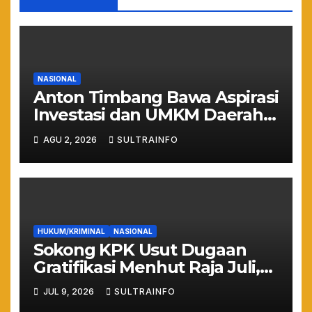
NASIONAL
Anton Timbang Bawa Aspirasi
Investasi dan UMKM Daerah
ke Istana Merdeka
AGU 2, 2026
SULTRAINFO
HUKUM/KRIMINAL
NASIONAL
Sokong KPK Usut Dugaan
Gratifikasi Menhut Raja Juli,
WHN: Jangan Sampai Hutan
JUL 9, 2026
SULTRAINFO
Gundul Bikin Banjir!