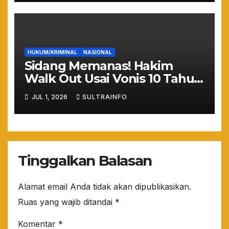
HUKUM/KRIMINAL
NASIONAL
Sidang Memanas! Hakim
Walk Out Usai Vonis 10 Tahun
Nadiem Makarim, Kuasa
JUL 1, 2026
SULTRAINFO
Hukum: “Yang Mulia Takut
Ya!”
Tinggalkan Balasan
Alamat email Anda tidak akan dipublikasikan.
Ruas yang wajib ditandai
*
Komentar
*