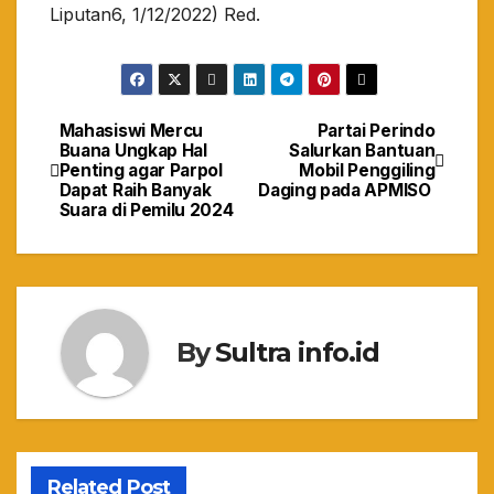
Liputan6, 1/12/2022) Red.
Mahasiswi Mercu
Partai Perindo
Navigasi
Buana Ungkap Hal
Salurkan Bantuan
Penting agar Parpol
Mobil Penggiling
pos
Dapat Raih Banyak
Daging pada APMISO
Suara di Pemilu 2024
By
Sultra info.id
Related Post