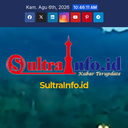
Skip
Kam. Agu 6th, 2026
10:46:12 AM
to
content
SultraInfo.id