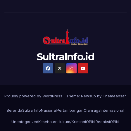
SultraInfo.id
Proudly powered by WordPress
|
Theme:
Newsup
by
Themeansar
.
Beranda
Sultra Info
Nasional
Pertambangan
Olahraga
Internasional
Uncategorized
Kesehatan
Hukum/Kriminal
OPINI
Redaksi
OPINI