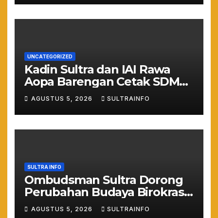
UNCATEGORIZED
Kadin Sultra dan IAI Rawa
Aopa Barengan Cetak SDM
Siap Kerja dan Wirausaha
AGUSTUS 5, 2026
SULTRAINFO
Muda
SULTRA INFO
Ombudsman Sultra Dorong
Perubahan Budaya Birokrasi
Lewat Penilaian
AGUSTUS 5, 2026
SULTRAINFO
Maladministrasi 2026