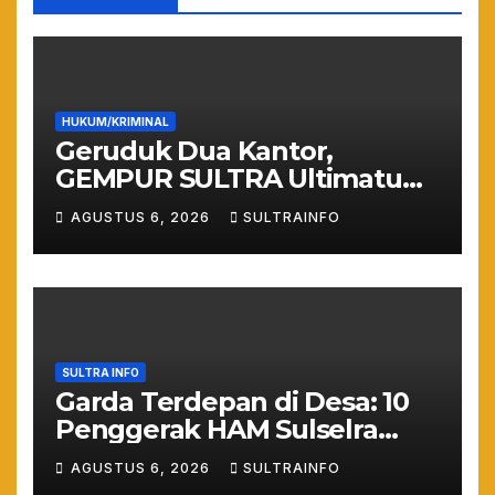
HUKUM/KRIMINAL
Geruduk Dua Kantor,
GEMPUR SULTRA Ultimatum
Keras: Lahan Puuwatu Siap
AGUSTUS 6, 2026
SULTRAINFO
Diduduki Jika Tak Ada
Kepastian Hukum
SULTRA INFO
Garda Terdepan di Desa: 10
Penggerak HAM Sulselra
Resmi Bertugas Mengawal
AGUSTUS 6, 2026
SULTRAINFO
Asta Cita Prabowo