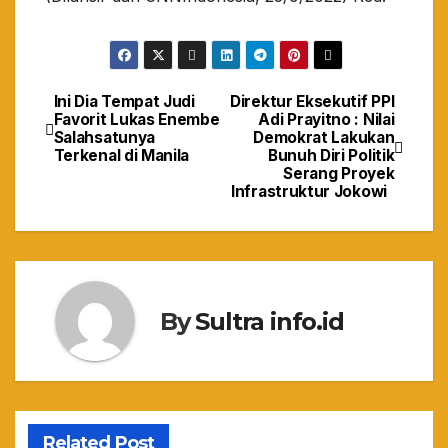
Ini Dia Tempat Judi
Direktur Eksekutif PPI
Navigasi
Favorit Lukas Enembe
Adi Prayitno : Nilai
Salahsatunya
Demokrat Lakukan
pos
Terkenal di Manila
Bunuh Diri Politik
Serang Proyek
Infrastruktur Jokowi
By
Sultra info.id
Related Post