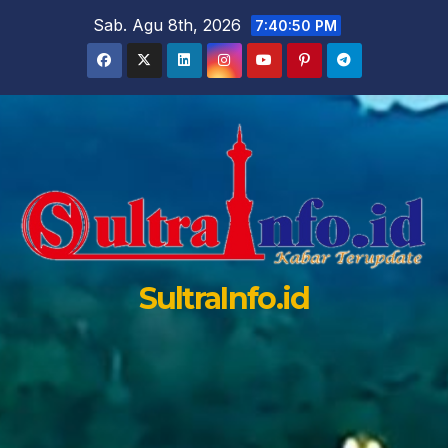
Skip
Sab. Agu 8th, 2026
7:40:51 PM
to
content
SultraInfo.id