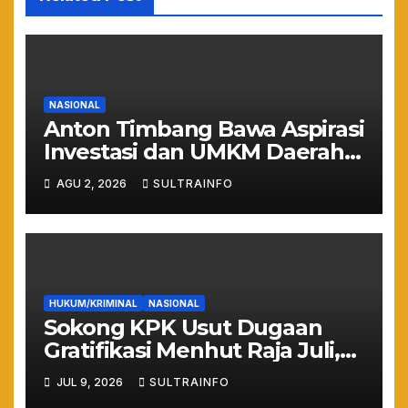
NASIONAL
Anton Timbang Bawa Aspirasi
Investasi dan UMKM Daerah
ke Istana Merdeka
AGU 2, 2026
SULTRAINFO
HUKUM/KRIMINAL
NASIONAL
Sokong KPK Usut Dugaan
Gratifikasi Menhut Raja Juli,
WHN: Jangan Sampai Hutan
JUL 9, 2026
SULTRAINFO
Gundul Bikin Banjir!