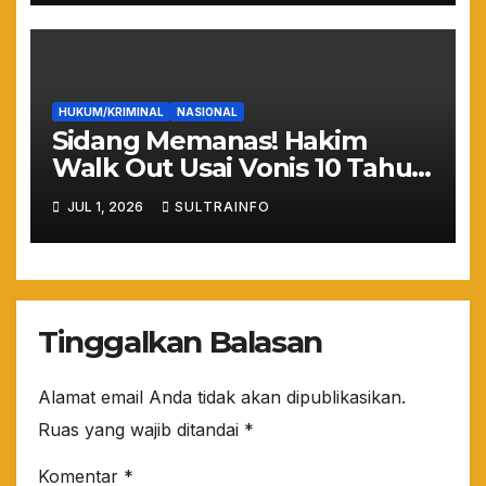
HUKUM/KRIMINAL
NASIONAL
Sidang Memanas! Hakim
Walk Out Usai Vonis 10 Tahun
Nadiem Makarim, Kuasa
JUL 1, 2026
SULTRAINFO
Hukum: “Yang Mulia Takut
Ya!”
Tinggalkan Balasan
Alamat email Anda tidak akan dipublikasikan.
Ruas yang wajib ditandai
*
Komentar
*