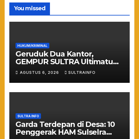
You missed
HUKUM/KRIMINAL
Geruduk Dua Kantor,
GEMPUR SULTRA Ultimatum
Keras: Lahan Puuwatu Siap
AGUSTUS 6, 2026
SULTRAINFO
Diduduki Jika Tak Ada
Kepastian Hukum
SULTRA INFO
Garda Terdepan di Desa: 10
Penggerak HAM Sulselra