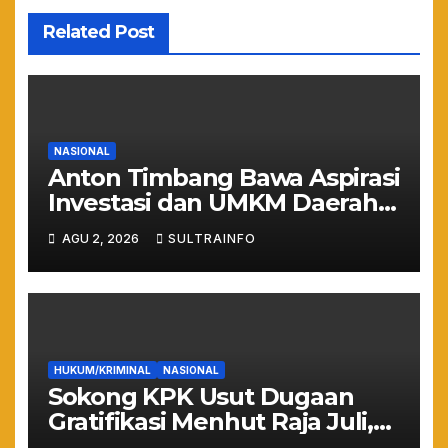
Related Post
NASIONAL
Anton Timbang Bawa Aspirasi
Investasi dan UMKM Daerah
ke Istana Merdeka
AGU 2, 2026
SULTRAINFO
HUKUM/KRIMINAL
NASIONAL
Sokong KPK Usut Dugaan
Gratifikasi Menhut Raja Juli,
WHN: Jangan Sampai Hutan