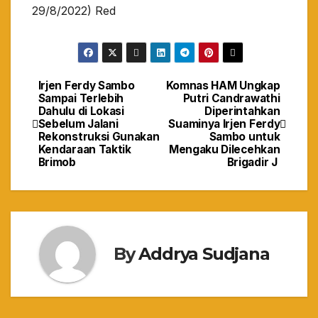
29/8/2022) Red
Irjen Ferdy Sambo
Komnas HAM Ungkap
Navigasi
Sampai Terlebih
Putri Candrawathi
Dahulu di Lokasi
Diperintahkan
pos
Sebelum Jalani
Suaminya Irjen Ferdy
Rekonstruksi Gunakan
Sambo untuk
Kendaraan Taktik
Mengaku Dilecehkan
Brimob
Brigadir J
By
Addrya Sudjana