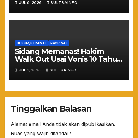
JUL 9, 2026
SULTRAINFO
Gundul Bikin Banjir!
HUKUM/KRIMINAL
NASIONAL
Sidang Memanas! Hakim
Walk Out Usai Vonis 10 Tahun
Nadiem Makarim, Kuasa
JUL 1, 2026
SULTRAINFO
Hukum: “Yang Mulia Takut
Ya!”
Tinggalkan Balasan
Alamat email Anda tidak akan dipublikasikan.
Ruas yang wajib ditandai
*