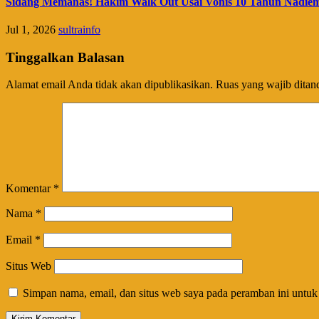
Sidang Memanas! Hakim Walk Out Usai Vonis 10 Tahun Nadie
Jul 1, 2026
sultrainfo
Tinggalkan Balasan
Alamat email Anda tidak akan dipublikasikan.
Ruas yang wajib ditan
Komentar
*
Nama
*
Email
*
Situs Web
Simpan nama, email, dan situs web saya pada peramban ini untuk