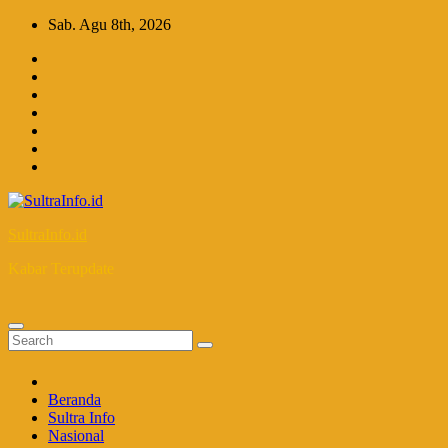
Skip
Sab. Agu 8th, 2026
to
content
SultraInfo.id
Kabar Terupdate
Beranda
Sultra Info
Nasional