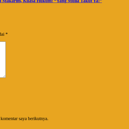
m Makarim, Kuasa Hukum: “Yang Mulia Takut Ya!”
dai
*
 komentar saya berikutnya.