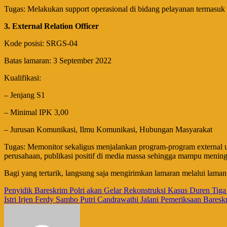
Tugas: Melakukan support operasional di bidang pelayanan termasuk t
3. External Relation Officer
Kode posisi: SRGS-04
Batas lamaran: 3 September 2022
Kualifikasi:
– Jenjang S1
– Minimal IPK 3,00
– Jurusan Komunikasi, Ilmu Komunikasi, Hubungan Masyarakat
Tugas: Memonitor sekaligus menjalankan program-program external unt
perusahaan, publikasi positif di media massa sehingga mampu menin
Bagi yang tertarik, langsung saja mengirimkan lamaran melalui laman
Navigasi
Penyidik Bareskrim Polri akan Gelar Rekonstruksi Kasus Duren Tiga
Istri Irjen Ferdy Sambo Putri Candrawathi Jalani Pemeriksaan Baresk
pos