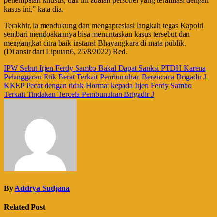
penempatan khusus, dan ini adalah personel yang terafiliasi dengan
kasus ini,” kata dia.
Terakhir, ia mendukung dan mengapresiasi langkah tegas Kapolri
sembari mendoakannya bisa menuntaskan kasus tersebut dan
mengangkat citra baik instansi Bhayangkara di mata publik.
(Dilansir dari Liputan6, 25/8/2022) Red.
Navigasi
IPW Sebut Irjen Ferdy Sambo Bakal Dapat Sanksi PTDH Karena
Pelanggaran Etik Berat Terkait Pembunuhan Berencana Brigadir J
pos
KKEP Pecat dengan tidak Hormat kepada Irjen Ferdy Sambo
Terkait Tindakan Tercela Pembunuhan Brigadir J
By
Addrya Sudjana
Related Post