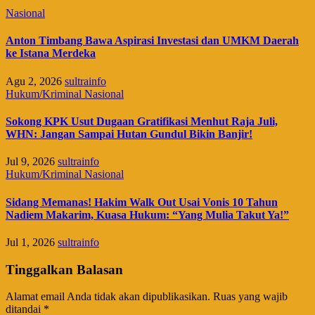
Nasional
Anton Timbang Bawa Aspirasi Investasi dan UMKM Daerah
ke Istana Merdeka
Agu 2, 2026
sultrainfo
Hukum/Kriminal
Nasional
Sokong KPK Usut Dugaan Gratifikasi Menhut Raja Juli,
WHN: Jangan Sampai Hutan Gundul Bikin Banjir!
Jul 9, 2026
sultrainfo
Hukum/Kriminal
Nasional
Sidang Memanas! Hakim Walk Out Usai Vonis 10 Tahun
Nadiem Makarim, Kuasa Hukum: “Yang Mulia Takut Ya!”
Jul 1, 2026
sultrainfo
Tinggalkan Balasan
Alamat email Anda tidak akan dipublikasikan.
Ruas yang wajib
ditandai
*