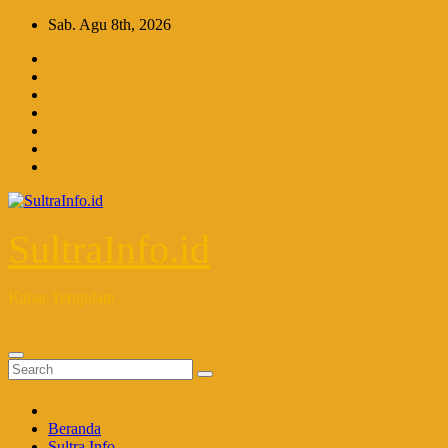
Skip
Sab. Agu 8th, 2026
to
content
SultraInfo.id
Kabar Terupdate
Beranda
Sultra Info