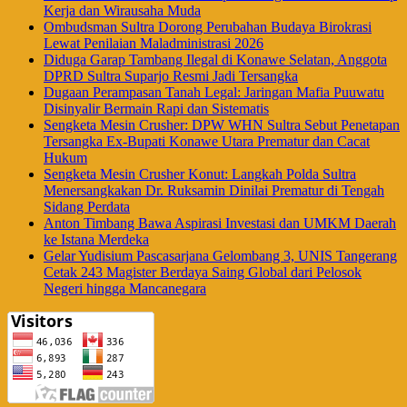
Kerja dan Wirausaha Muda
Ombudsman Sultra Dorong Perubahan Budaya Birokrasi
Lewat Penilaian Maladministrasi 2026
Diduga Garap Tambang Ilegal di Konawe Selatan, Anggota
DPRD Sultra Suparjo Resmi Jadi Tersangka
Dugaan Perampasan Tanah Legal: Jaringan Mafia Puuwatu
Disinyalir Bermain Rapi dan Sistematis
Sengketa Mesin Crusher: DPW WHN Sultra Sebut Penetapan
Tersangka Ex-Bupati Konawe Utara Prematur dan Cacat
Hukum
Sengketa Mesin Crusher Konut: Langkah Polda Sultra
Menersangkakan Dr. Ruksamin Dinilai Prematur di Tengah
Sidang Perdata
Anton Timbang Bawa Aspirasi Investasi dan UMKM Daerah
ke Istana Merdeka
Gelar Yudisium Pascasarjana Gelombang 3, UNIS Tangerang
Cetak 243 Magister Berdaya Saing Global dari Pelosok
Negeri hingga Mancanegara