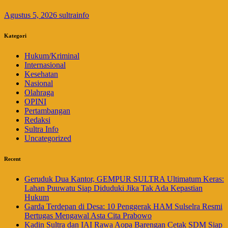
Agustus 5, 2026
sultrainfo
Kategori
Hukum/Kriminal
Internasional
Kesehatan
Nasional
Olahraga
OPINI
Pertambangan
Redaksi
Sultra Info
Uncategorized
Recent
Geruduk Dua Kantor, GEMPUR SULTRA Ultimatum Keras:
Lahan Puuwatu Siap Diduduki Jika Tak Ada Kepastian
Hukum
Garda Terdepan di Desa: 10 Penggerak HAM Sulselra Resmi
Bertugas Mengawal Asta Cita Prabowo
Kadin Sultra dan IAI Rawa Aopa Barengan Cetak SDM Siap