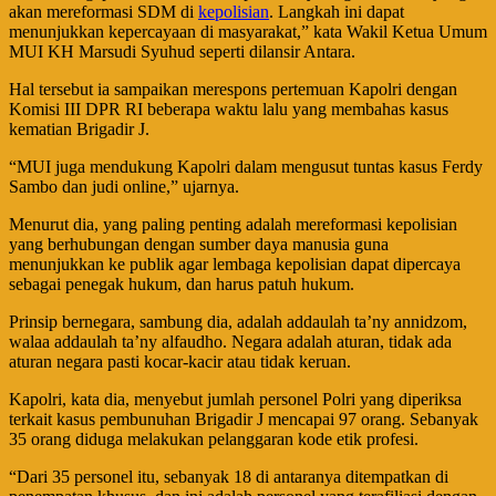
akan mereformasi SDM di
kepolisian
. Langkah ini dapat
menunjukkan kepercayaan di masyarakat,” kata Wakil Ketua Umum
MUI KH Marsudi Syuhud seperti dilansir Antara.
Hal tersebut ia sampaikan merespons pertemuan Kapolri dengan
Komisi III DPR RI beberapa waktu lalu yang membahas kasus
kematian Brigadir J.
“MUI juga mendukung Kapolri dalam mengusut tuntas kasus Ferdy
Sambo dan judi online,” ujarnya.
Menurut dia, yang paling penting adalah mereformasi kepolisian
yang berhubungan dengan sumber daya manusia guna
menunjukkan ke publik agar lembaga kepolisian dapat dipercaya
sebagai penegak hukum, dan harus patuh hukum.
Prinsip bernegara, sambung dia, adalah addaulah ta’ny annidzom,
walaa addaulah ta’ny alfaudho. Negara adalah aturan, tidak ada
aturan negara pasti kocar-kacir atau tidak keruan.
Kapolri, kata dia, menyebut jumlah personel Polri yang diperiksa
terkait kasus pembunuhan Brigadir J mencapai 97 orang. Sebanyak
35 orang diduga melakukan pelanggaran kode etik profesi.
“Dari 35 personel itu, sebanyak 18 di antaranya ditempatkan di