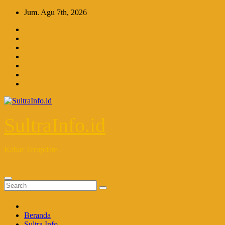
Skip
Jum. Agu 7th, 2026
to
content
SultraInfo.id
Kabar Terupdate
Beranda
Sultra Info