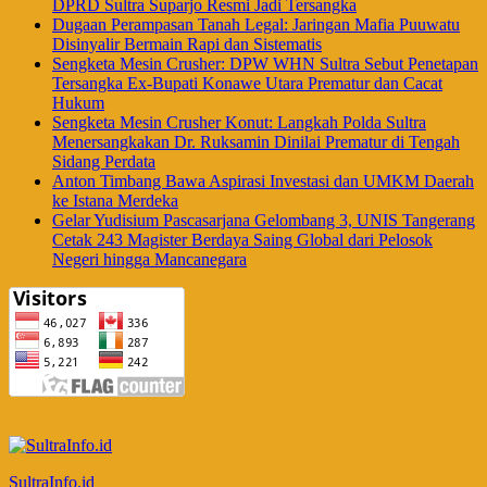
DPRD Sultra Suparjo Resmi Jadi Tersangka
Dugaan Perampasan Tanah Legal: Jaringan Mafia Puuwatu
Disinyalir Bermain Rapi dan Sistematis
Sengketa Mesin Crusher: DPW WHN Sultra Sebut Penetapan
Tersangka Ex-Bupati Konawe Utara Prematur dan Cacat
Hukum
Sengketa Mesin Crusher Konut: Langkah Polda Sultra
Menersangkakan Dr. Ruksamin Dinilai Prematur di Tengah
Sidang Perdata
Anton Timbang Bawa Aspirasi Investasi dan UMKM Daerah
ke Istana Merdeka
Gelar Yudisium Pascasarjana Gelombang 3, UNIS Tangerang
Cetak 243 Magister Berdaya Saing Global dari Pelosok
Negeri hingga Mancanegara
SultraInfo.id