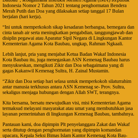
Indonesia Nomor 2 Tahun 2021 tentang penghormatan Bendera
Merah Putih dan Doa yang dilaksakan setiap tanggal 17 Bulan
berjalan (hari kerja).
“Ini untuk memperkokoh sikap kesadaran berbangsa, bernegara dan
cinta tanah air serta meningkatkan pengabdian, tanggungjawab dan
disiplin pegawai atau Aparatur Sipil Negara di Lingkungan Kantor
Kementerian Agama Kota Baubau, ungkap, Rahman Ngkaali.
Lebih lanjut, pria yang menjabat Ketua Badan Wakaf Indonesia
Kota Baubau itu, juga menegaskan ASN Kemenag Baubau harus
menyukseskan, mengikuti Zikir dan Doa sebagaimana yang di
gagas Kakanwil Kemenag Sultra, H. Zainal Mustamin.
“Zikir dan Doa setiap hari selasa untuk memperkokoh silaturrahim
antar manusia terkhusus antara ASN Kemenag se- Prov. Sultra,
sekaligus menjaga hubungan dengan Allah SWT, terangnya.
Kita bersama, bersatu mewujudkan visi, misi Kementerian Agama
termaksud melayani masyarakat atau umat yang membutuhkan jasa
layanan pemerintahan di lingkungan Kemenag Baubau, tambahnya.
Pantauan kami, doa dipimpin Plt penyelanggara Zakat dan Wakaf
serta ditutup dengan penghormatan yang dipimpin komandan
upacara, Kepala Seksi Bimas Islam Kantor Kemenag Kota Bau-