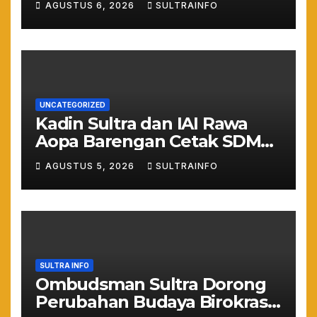
AGUSTUS 6, 2026
SULTRAINFO
Asta Cita Prabowo
UNCATEGORIZED
Kadin Sultra dan IAI Rawa
Aopa Barengan Cetak SDM
Siap Kerja dan Wirausaha
AGUSTUS 5, 2026
SULTRAINFO
Muda
SULTRA INFO
Ombudsman Sultra Dorong
Perubahan Budaya Birokrasi