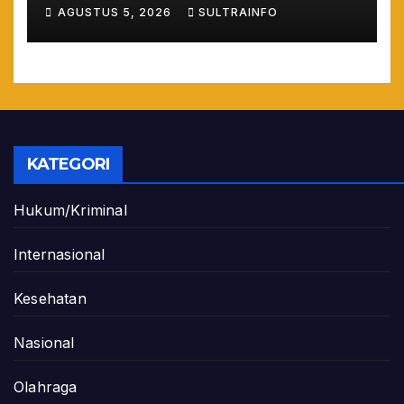
Lewat Penilaian
AGUSTUS 5, 2026
SULTRAINFO
Maladministrasi 2026
KATEGORI
Hukum/Kriminal
Internasional
Kesehatan
Nasional
Olahraga