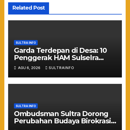
Related Post
SULTRA INFO
Garda Terdepan di Desa: 10
Penggerak HAM Sulselra
Resmi Bertugas Mengawal
AGU 6, 2026
SULTRAINFO
Asta Cita Prabowo
SULTRA INFO
Ombudsman Sultra Dorong
Perubahan Budaya Birokrasi
Lewat Penilaian