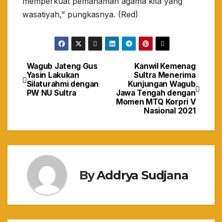
memperkuat pemahaman agama kita yang
wasatiyah,” pungkasnya. (Red)
Wagub Jateng Gus
Kanwil Kemenag
Navigasi
Yasin Lakukan
Sultra Menerima
Silaturahmi dengan
Kunjungan Wagub
pos
PW NU Sultra
Jawa Tengah dengan
Momen MTQ Korpri V
Nasional 2021
By
Addrya Sudjana