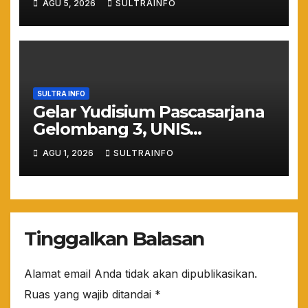
AGU 5, 2026
SULTRAINFO
Maladministrasi 2026
SULTRA INFO
Gelar Yudisium Pascasarjana
Gelombang 3, UNIS
Tangerang Cetak 243
AGU 1, 2026
SULTRAINFO
Magister Berdaya Saing
Global dari Pelosok Negeri
hingga Mancanegara
Tinggalkan Balasan
Alamat email Anda tidak akan dipublikasikan.
Ruas yang wajib ditandai
*