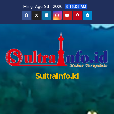
Skip
Ming. Agu 9th, 2026
9:16:06 AM
to
content
SultraInfo.id