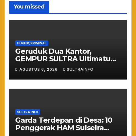
You missed
HUKUM/KRIMINAL
Geruduk Dua Kantor,
GEMPUR SULTRA Ultimatum
Keras: Lahan Puuwatu Siap
AGUSTUS 6, 2026
SULTRAINFO
Diduduki Jika Tak Ada
Kepastian Hukum
SULTRA INFO
Garda Terdepan di Desa: 10
Penggerak HAM Sulselra
Resmi Bertugas Mengawal