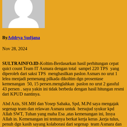
By
Addrya Sudjana
Nov 28, 2024
SULTRAINFO.ID-
Koltim-Berdasarkan hasil perhitungan cepat
quict count Team IT Asmara dengan total sampel 220 TPS yang
diperoleh dari saksi TPS menghasilkan paslon Asmars no urut 1
lelea menjadi pemenang pilkada dikoltim dgn prosentase
kemenangan 50, 15 persen.menglahkan paslon no urut 2 gassful
43 persen . saya yakin ini tidak berbeda dengan hasil hitungan resmi
dari KPUD nantinya.
Abd Azis, SH.MH dan Yosep Sahaka, Spd, M.Pd saya mengajak
segenap team dan relawan Asmara untuk bersujud syukur kpd
Allah SWT, Tuhan yang maha Esa ,atas kemenangan ini, Insya
Allah in. Kemenangan ini tentunya berkat kerja keras ,kerja tulus,
penuh dgn kasih sayang kolaborasi dari segenap team Asmara dan