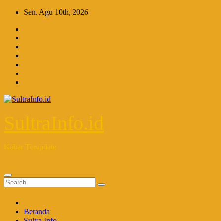
Skip
Sen. Agu 10th, 2026
to
content
SultraInfo.id
Kabar Terupdate
Beranda
Sultra Info