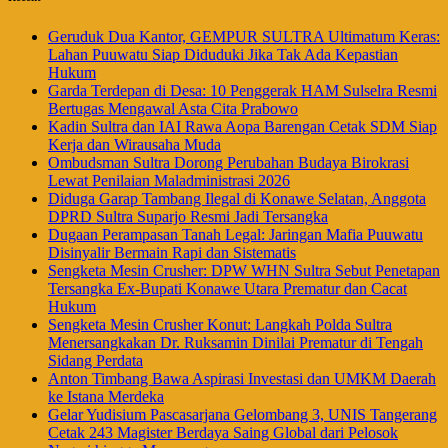
Geruduk Dua Kantor, GEMPUR SULTRA Ultimatum Keras:
Lahan Puuwatu Siap Diduduki Jika Tak Ada Kepastian
Hukum
Garda Terdepan di Desa: 10 Penggerak HAM Sulselra Resmi
Bertugas Mengawal Asta Cita Prabowo
Kadin Sultra dan IAI Rawa Aopa Barengan Cetak SDM Siap
Kerja dan Wirausaha Muda
Ombudsman Sultra Dorong Perubahan Budaya Birokrasi
Lewat Penilaian Maladministrasi 2026
Diduga Garap Tambang Ilegal di Konawe Selatan, Anggota
DPRD Sultra Suparjo Resmi Jadi Tersangka
Dugaan Perampasan Tanah Legal: Jaringan Mafia Puuwatu
Disinyalir Bermain Rapi dan Sistematis
Sengketa Mesin Crusher: DPW WHN Sultra Sebut Penetapan
Tersangka Ex-Bupati Konawe Utara Prematur dan Cacat
Hukum
Sengketa Mesin Crusher Konut: Langkah Polda Sultra
Menersangkakan Dr. Ruksamin Dinilai Prematur di Tengah
Sidang Perdata
Anton Timbang Bawa Aspirasi Investasi dan UMKM Daerah
ke Istana Merdeka
Gelar Yudisium Pascasarjana Gelombang 3, UNIS Tangerang
Cetak 243 Magister Berdaya Saing Global dari Pelosok