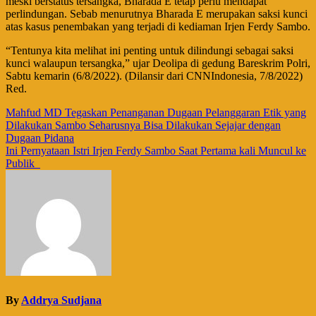
meski berstatus tersangka, Bharada E tetap perlu mendapat
perlindungan. Sebab menurutnya Bharada E merupakan saksi kunci
atas kasus penembakan yang terjadi di kediaman Irjen Ferdy Sambo.
“Tentunya kita melihat ini penting untuk dilindungi sebagai saksi
kunci walaupun tersangka,” ujar Deolipa di gedung Bareskrim Polri,
Sabtu kemarin (6/8/2022). (Dilansir dari CNNIndonesia, 7/8/2022)
Red.
Navigasi
Mahfud MD Tegaskan Penanganan Dugaan Pelanggaran Etik yang
Dilakukan Sambo Seharusnya Bisa Dilakukan Sejajar dengan
pos
Dugaan Pidana
Ini Pernyataan Istri Irjen Ferdy Sambo Saat Pertama kali Muncul ke
Publik
By
Addrya Sudjana