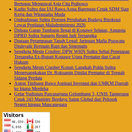
Bertugas Mengawal Asta Cita Prabowo
Kadin Sultra dan IAI Rawa Aopa Barengan Cetak SDM Siap
Kerja dan Wirausaha Muda
Ombudsman Sultra Dorong Perubahan Budaya Birokrasi
Lewat Penilaian Maladministrasi 2026
Diduga Garap Tambang Ilegal di Konawe Selatan, Anggota
DPRD Sultra Suparjo Resmi Jadi Tersangka
Dugaan Perampasan Tanah Legal: Jaringan Mafia Puuwatu
Disinyalir Bermain Rapi dan Sistematis
Sengketa Mesin Crusher: DPW WHN Sultra Sebut Penetapan
Tersangka Ex-Bupati Konawe Utara Prematur dan Cacat
Hukum
Sengketa Mesin Crusher Konut: Langkah Polda Sultra
Menersangkakan Dr. Ruksamin Dinilai Prematur di Tengah
Sidang Perdata
Anton Timbang Bawa Aspirasi Investasi dan UMKM Daerah
ke Istana Merdeka
Gelar Yudisium Pascasarjana Gelombang 3, UNIS Tangerang
Cetak 243 Magister Berdaya Saing Global dari Pelosok
Negeri hingga Mancanegara