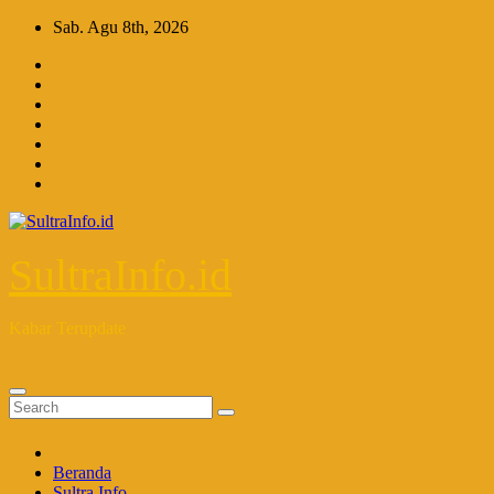
Skip
Sab. Agu 8th, 2026
to
content
SultraInfo.id
Kabar Terupdate
Beranda
Sultra Info