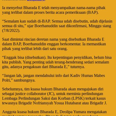
Ia menyebut Bharada E telah menyampaikan nama-nama pihak
yang terlibat dalam proses berita acara pemeriksaan (BAP).
“Semalam kan sudah di-BAP. Semua udah disebutin, udah dijelasin
semua di situ,” ujar Boerhanuddin saat dikonfirmasi, Minggu siang
(7/8/2022).
Saat dimintai rincian deretan nama yang disebutkan Bharada E
dalam BAP, Boerhanuddin enggan berkomentar. Ia memastikan
pihak yang terlibat lebih dari satu orang.
“Enggak bisa (disebutkan). Itu kepentingan penyidikan, belum bisa
kita publish. Yang penting udah terang-benderang sedari semalam
gitu, adanya pengakuan dari Bharada E,” tuturnya.
“Jangan lah, jangan mendahului info dari Kadiv Humas Mabes
Polri,” sambungnya.
Sebelumnya, tim kuasa hukum Bharada akan mengajukan diri
sebagai justice collaborator (JC), untuk meminta perlindungan
Lembaga Perlindungan Saksi dan Korban (LPSK) terkait kasus
tewasnya Brigadir Nofriansyah Yosua Hutabarat atau Brigadir J.
Anggota kuasa hukum Bharada E, Deolipa Yumara mengatakan